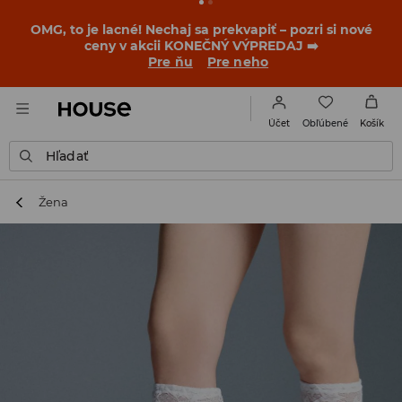
BACK TO SCHOOL
📒
Tie najlepšie príbehy sa začínajú
ešte pred prvým zvonením. Začni školský rok v novom
outfite!
Pre ňu
Pre neho
Obľúbené
Účet
Košík
Hľadať
Žena