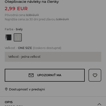
Otepľovacie návleky na členky
2,99
EUR
Pôvodná cena
9,99
EUR
Najnižšia cena za 30 dní pred zľavou
5,99
EUR
Farba
-
biely
Veľkosť
-
ONE SIZE
(čoskoro dostupné)
Veľkosť - jedna veľkosť
UPOZORNIŤ MA
Dostupnosť v predajni
OPIS