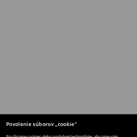
Povolenie súborov „cookie“
Používame cookies alebo podobné technológie, aby sme vám