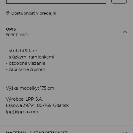
Dostupnosť v predajni
OPIS
508EE-MC1
strih fit&flare
s úzkymi ramienkami
ozdobné viazanie
zapínanie zipsom
Výška modelky: 175 cm
Výrobca
:
LPP S.A.
Łąkowa 39/44, 80-769 Gdańsk
lpp@lppsa.com
MATERIÁL A STAROSTLIVOSŤ