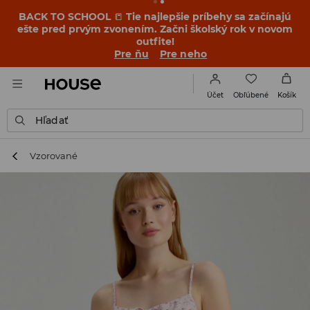
BACK TO SCHOOL
📒
Tie najlepšie príbehy sa začínajú
ešte pred prvým zvonením. Začni školský rok v novom
outfite!
Pre ňu
Pre neho
Obľúbené
Účet
Košík
Hľadať
Vzorované