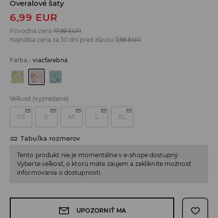
Overalové šaty
6,99
EUR
Pôvodná cena
17,99
EUR
Najnižšia cena za 30 dní pred zľavou
7,99
EUR
Farba
-
viacfarebná
Veľkosť
(vypredané)
XS
S
M
L
XL
Tabuľka rozmerov
Tento produkt nie je momentálne v e-shope dostupný.
Vyberte veľkosť, o ktorú máte záujem a zakliknite možnosť
informovania o dostupnosti.
UPOZORNIŤ MA