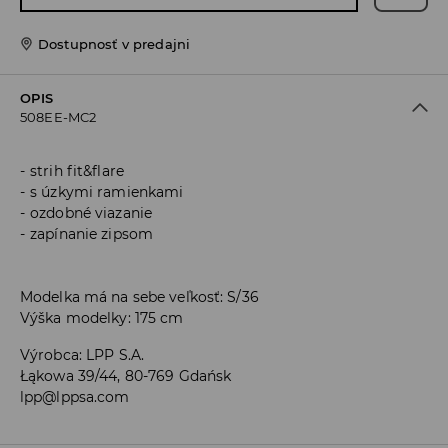
Dostupnosť v predajni
OPIS
508EE-MC2
strih fit&flare
s úzkymi ramienkami
ozdobné viazanie
zapínanie zipsom
Modelka má na sebe veľkosť: S/36
Výška modelky: 175 cm
Výrobca
:
LPP S.A.
Łąkowa 39/44, 80-769 Gdańsk
lpp@lppsa.com