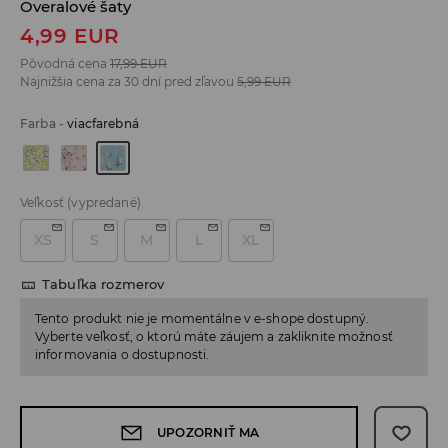
Overalové šaty
4,99
EUR
Pôvodná cena
17,99
EUR
Najnižšia cena za 30 dní pred zľavou
5,99
EUR
Farba
-
viacfarebná
Veľkosť
(vypredané)
XS
S
M
L
XL
Tabuľka rozmerov
Tento produkt nie je momentálne v e-shope dostupný.
Vyberte veľkosť, o ktorú máte záujem a zakliknite možnosť
informovania o dostupnosti.
UPOZORNIŤ MA