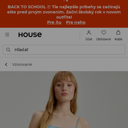
BACK TO SCHOOL
📒
Tie najlepšie príbehy sa začínajú
ešte pred prvým zvonením. Začni školský rok v novom
outfite!
Pre ňu
Pre neho
Obľúbené
Účet
Košík
Hľadať
Vzorované