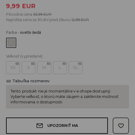
9,99
EUR
Pôvodná cena
35,99
EUR
Najnižšia cena za 30 dní pred zľavou
12,99
EUR
Farba
-
svetlo šedá
Veľkosť
(vypredané)
XS
S
M
L
XL
Tabuľka rozmerov
Tento produkt nie je momentálne v e-shope dostupný.
Vyberte veľkosť, o ktorú máte záujem a zakliknite možnosť
informovania o dostupnosti.
UPOZORNIŤ MA