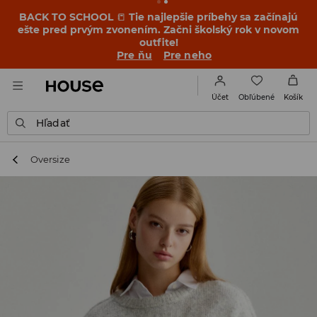
BACK TO SCHOOL
📒
Tie najlepšie príbehy sa začínajú
ešte pred prvým zvonením. Začni školský rok v novom
outfite!
Pre ňu
Pre neho
Obľúbené
Účet
Košík
Hľadať
Oversize