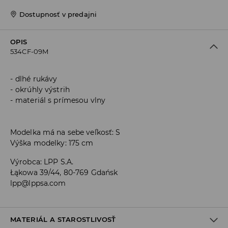
Dostupnosť v predajni
OPIS
534CF-09M
dlhé rukávy
okrúhly výstrih
materiál s prímesou vlny
Modelka má na sebe veľkosť: S
Výška modelky: 175 cm
Výrobca
:
LPP S.A.
Łąkowa 39/44, 80-769 Gdańsk
lpp@lppsa.com
MATERIÁL A STAROSTLIVOSŤ