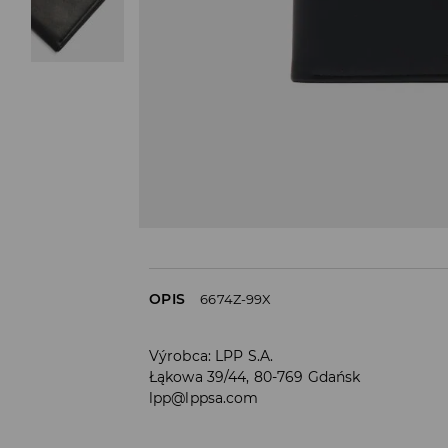
OPIS
6674Z-99X
Výrobca
:
LPP S.A.
Łąkowa 39/44, 80-769 Gdańsk
lpp@lppsa.com