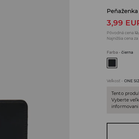
Peňaženka
3,99
EU
Pôvodná cena
12
Najnižšia cena za
Farba
-
čierna
Veľkosť
-
ONE SI
Tento produ
Vyberte veľk
informovani