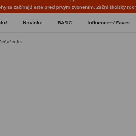
ehy sa začínajú ešte pred prvým zvonením. Začni školský rok
Muž
Novinka
BASIC
Influencers' Faves
Peňaženka