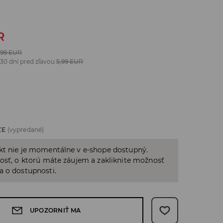
R
,99
EUR
 30 dní pred zľavou
5,99
EUR
ZE
(vypredané)
kt nie je momentálne v e-shope dostupný.
osť, o ktorú máte záujem a zakliknite možnosť
a o dostupnosti.
UPOZORNIŤ MA