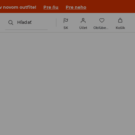
 v novom outfite!
Pre ňu
Pre neho
Hľadať
SK
Účet
Obľúbené
Košík