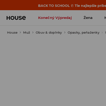
BACK TO SCHOOL
📒
Tie najlepšie príb
Konečný Výpredaj
Žena
House
Muž
Obuv & doplnky
Opasky, peňaženky