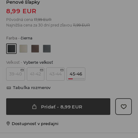
Penové šľapky
8,99
EUR
Pôvodná cena
17,99
EUR
Najnižšia cena za 30 dní pred zľavou
11,99
EUR
Farba
-
čierna
Veľkosť
-
Vyberte veľkosť
39-40
41-42
43-44
45-46
Tabuľka rozmerov
Pridať
-
8,99
EUR
Dostupnosť v predajni