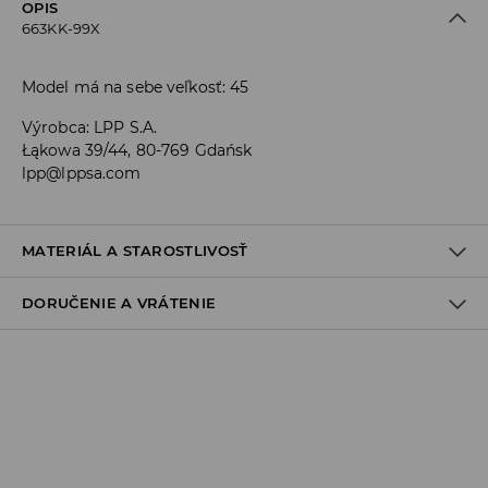
OPIS
663KK-99X
Model má na sebe veľkosť: 45
Výrobca
:
LPP S.A.
Łąkowa 39/44, 80-769 Gdańsk
lpp@lppsa.com
MATERIÁL A STAROSTLIVOSŤ
DORUČENIE A VRÁTENIE
VRCH
:
100% EVA
VLOŽKA DO TOPÁNOK
:
100% EVA
PODOŠVA
:
100% EVA
Zásada dodania
Osobný odber v predajni
ZADARMO
1-6 pracovné dni
SPS balíkovo (Online platba)