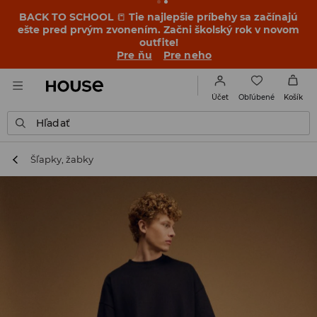
BACK TO SCHOOL
📒
Tie najlepšie príbehy sa začínajú
ešte pred prvým zvonením. Začni školský rok v novom
outfite!
Pre ňu
Pre neho
Obľúbené
Účet
Košík
Hľadať
Šľapky, žabky