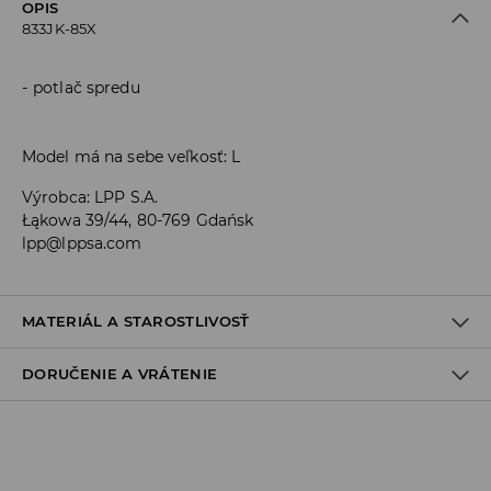
OPIS
833JK-85X
potlač spredu
Model má na sebe veľkosť: L
Výrobca
:
LPP S.A.
Łąkowa 39/44, 80-769 Gdańsk
lpp@lppsa.com
MATERIÁL A STAROSTLIVOSŤ
DORUČENIE A VRÁTENIE
PRVÝ MATERIÁL
:
100% POLYESTER
PRVÁ PODŠÍVKA
:
100% POLYESTER
Zásada dodania
Osobný odber v predajni