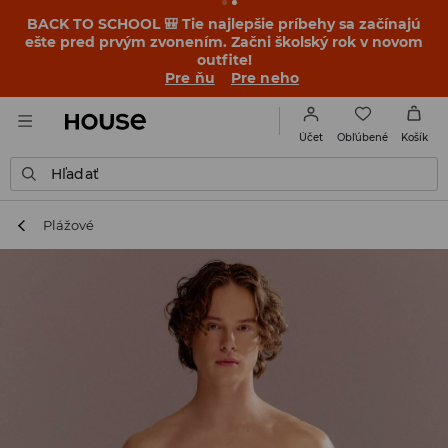
BACK TO SCHOOL 🎒 Tie najlepšie príbehy sa začínajú
ešte pred prvým zvonením. Začni školský rok v novom
outfite!
Pre ňu
Pre neho
Obľúbené
Účet
Košík
Hľadať
Plážové