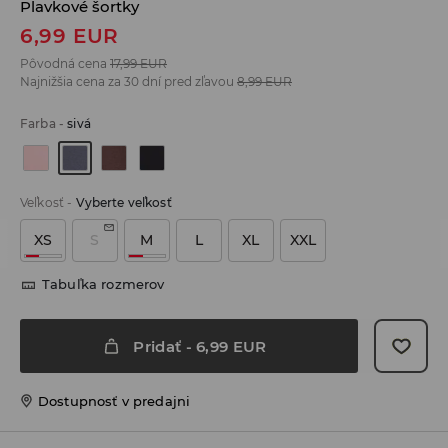
Plavkové šortky
6,99
EUR
Pôvodná cena
17,99
EUR
Najnižšia cena za 30 dní pred zľavou
8,99
EUR
Farba
-
sivá
Veľkosť
-
Vyberte veľkosť
XS
S
M
L
XL
XXL
Tabuľka rozmerov
Pridať
-
6,99
EUR
Dostupnosť v predajni