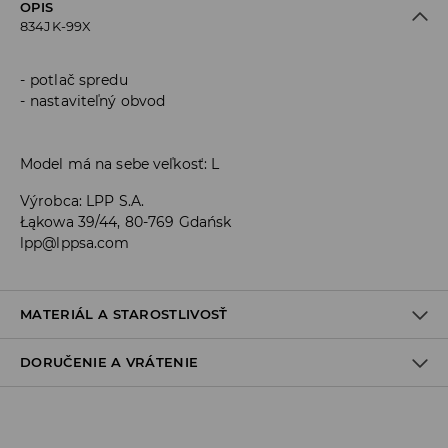
OPIS
834JK-99X
potlač spredu
nastaviteľný obvod
Model má na sebe veľkosť: L
Výrobca
:
LPP S.A.
Łąkowa 39/44, 80-769 Gdańsk
lpp@lppsa.com
MATERIÁL A STAROSTLIVOSŤ
DORUČENIE A VRÁTENIE
92% POLYESTER, 8% ELASTAN
Zásada dodania