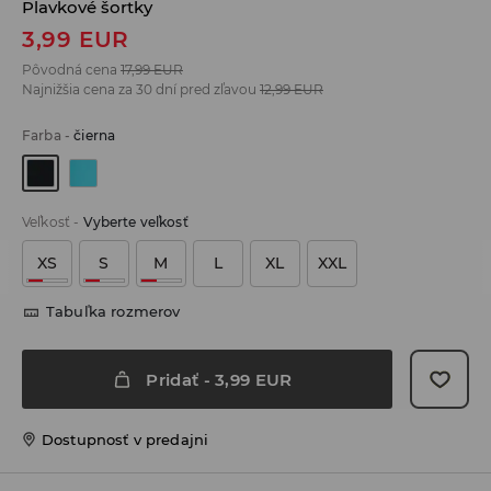
Plavkové šortky
3,99
EUR
Pôvodná cena
17,99
EUR
Najnižšia cena za 30 dní pred zľavou
12,99
EUR
Farba
-
čierna
Veľkosť
-
Vyberte veľkosť
XS
S
M
L
XL
XXL
Tabuľka rozmerov
Pridať
-
3,99
EUR
Dostupnosť v predajni