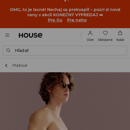
OMG, to je lacné! Nechaj sa prekvapiť – pozri si nové
ceny v akcii KONEČNÝ VÝPREDAJ ➡️
Pre ňu
Pre neho
Obľúbené
Účet
Košík
Hľadať
Plážové