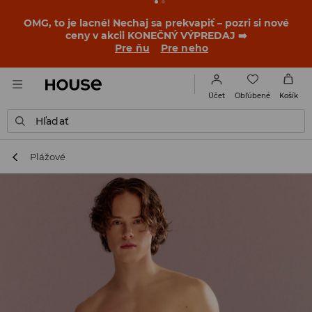
BACK TO SCHOOL
📒
Tie najlepšie príbehy sa začínajú
ešte pred prvým zvonením. Začni školský rok v novom
outfite!
Pre ňu
Pre neho
Obľúbené
Účet
Košík
Hľadať
Plážové