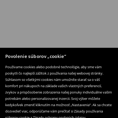
Povolenie súborov „cookie“
Používame cookies alebo podobné technológie, aby sme vám
poskytli čo najlepší zážitok z používania našej webovej stránky.
Súhlasom so všetkými cookies nám umožníte starať sa o váš
komfort pri nákupoch na základe vašich vlastných preferencií,
zvykov a prispôsobenie zobrazenia našej ponuky individuálne vašim
potrebám alebo personalizovanej inzercii. Svoj výber môžete
kedykoľvek zmeniť kliknutím na možnosť „Nastavenia“. Ak sa chcete
dozvedieť viac, odporúčame vám prečítať si Zásady používania
súborov cookie a Zásady ochrany osobných údajov