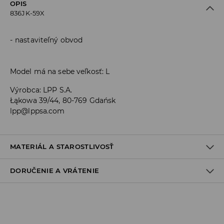
OPIS
836JK-59X
nastaviteľný obvod
Model má na sebe veľkosť: L
Výrobca
:
LPP S.A.
Łąkowa 39/44, 80-769 Gdańsk
lpp@lppsa.com
MATERIÁL A STAROSTLIVOSŤ
DORUČENIE A VRÁTENIE
PRVÝ MATERIÁL
:
100% POLYESTER
Zásada dodania
Osobný odber v predajni