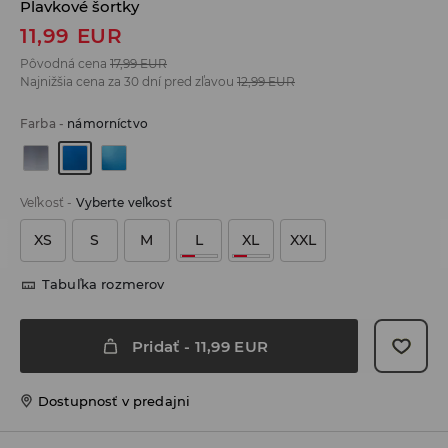
Plavkové šortky
11,99
EUR
Pôvodná cena
17,99
EUR
Najnižšia cena za 30 dní pred zľavou
12,99
EUR
Farba
-
námorníctvo
Veľkosť
-
Vyberte veľkosť
XS
S
M
L
XL
XXL
Tabuľka rozmerov
Pridať
-
11,99
EUR
Dostupnosť v predajni