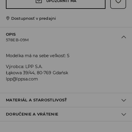
UPOZORNIŤ MA
Dostupnosť v predajni
OPIS
578EB-09M
Modelka má na sebe veľkosť: S
Výrobca
:
LPP S.A.
Łąkowa 39/44, 80-769 Gdańsk
lpp@lppsa.com
MATERIÁL A STAROSTLIVOSŤ
DORUČENIE A VRÁTENIE
PRVÝ MATERIÁL
:
100% BAVLNA
VYPCHÁVKA
:
100% POLYESTER
Zásada dodania