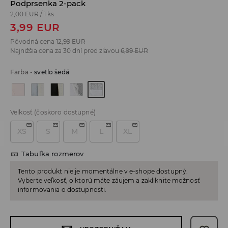
Podprsenka 2-pack
2,00 EUR
/
1 ks
3,99
EUR
Pôvodná cena
12,99
EUR
Najnižšia cena za 30 dní pred zľavou
6,99
EUR
Farba
-
svetlo šedá
Veľkosť
(čoskoro dostupné)
XS
S
M
L
XL
Tabuľka rozmerov
Tento produkt nie je momentálne v e-shope dostupný.
Vyberte veľkosť, o ktorú máte záujem a zakliknite možnosť
informovania o dostupnosti.