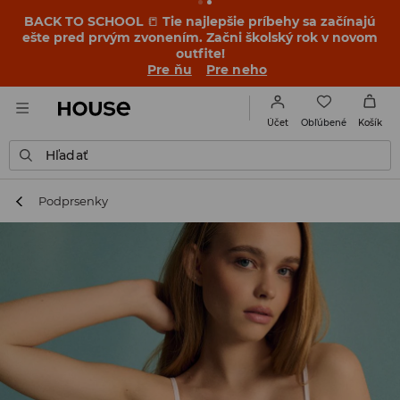
BACK TO SCHOOL
📒
Tie najlepšie príbehy sa začínajú
ešte pred prvým zvonením. Začni školský rok v novom
outfite!
Pre ňu
Pre neho
Obľúbené
Účet
Košík
Hľadať
Podprsenky