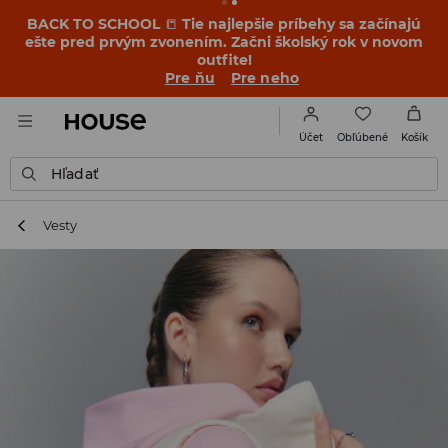
BACK TO SCHOOL
📒
Tie najlepšie príbehy sa začínajú
ešte pred prvým zvonením. Začni školský rok v novom
outfite!
Pre ňu
Pre neho
Obľúbené
Účet
Košík
Hľadať
Vesty