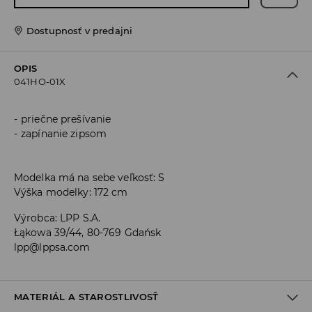
Dostupnosť v predajni
OPIS
041HO-01X
priečne prešívanie
zapínanie zipsom
Modelka má na sebe veľkosť: S
Výška modelky: 172 cm
Výrobca
:
LPP S.A.
Łąkowa 39/44, 80-769 Gdańsk
lpp@lppsa.com
MATERIÁL A STAROSTLIVOSŤ