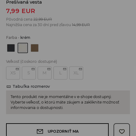
Prešívaná vesta
7,99
EUR
Pôvodná cena
22,99
EUR
Najnižšia cena za 30 dní pred zľavou
14,99
EUR
Farba
-
krém
Veľkosť
(čoskoro dostupné)
XS
S
M
L
XL
Tabuľka rozmerov
Tento produkt nie je momentálne v e-shope dostupný.
Vyberte veľkosť, o ktorú máte záujem a zakliknite možnosť
informovania o dostupnosti.
UPOZORNIŤ MA