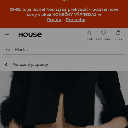
BACK TO SCHOOL
📒
Tie najlepšie príbehy sa začínajú
ešte pred prvým zvonením. Začni školský rok v novom
outfite!
Pre ňu
Pre neho
Obľúbené
Účet
Košík
Hľadať
Peňaženky, opasky