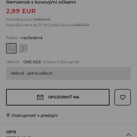
Remienok s kovovými očkami
2,99
EUR
Pôvodná cena
11,99
EUR
Najnižšia cena za 30 dní pred zľavou
4,99
EUR
Farba
-
viacfarebná
Veľkosť
-
ONE SIZE
(čoskoro dostupné)
Veľkosť - jedna veľkosť
UPOZORNIŤ MA
Dostupnosť v predajni
OPIS