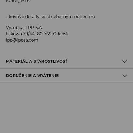
879GQ-MLC
kovové detaily so strieborným odtieňom
Výrobca
:
LPP S.A.
Łąkowa 39/44, 80-769 Gdańsk
lpp@lppsa.com
MATERIÁL A STAROSTLIVOSŤ
DORUČENIE A VRÁTENIE
ZLOŽENIE
:
70% ŽELEZO, 30% ZLIATINA ZINKU
Zásada dodania
Osobný odber v predajni
ZADARMO
1-6 pracovné dni
SPS balíkovo (Online platba)
do 37 EUR - 2,99 EUR (vrátane DPH)