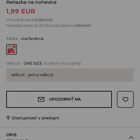
Retiazka na nohavice
1,99
EUR
Pôvodná cena
10,99
EUR
Najnižšia cena za 30 dní pred zľavou
2,99
EUR
Farba
-
viacfarebná
Veľkosť
-
ONE SIZE
(čoskoro dostupné)
Veľkosť - jedna veľkosť
UPOZORNIŤ MA
Dostupnosť v predajni
OPIS