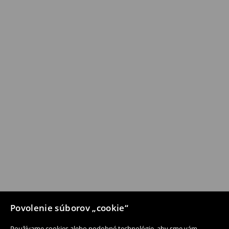
Povolenie súborov „cookie“
Používame cookies alebo podobné technológie, aby sme vám