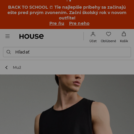
BACK TO SCHOOL
📒
Tie najlepšie príbehy sa začínajú
ešte pred prvým zvonením. Začni školský rok v novom
outfite!
Pre ňu
Pre neho
Obľúbené
Účet
Košík
Hľadať
Muž