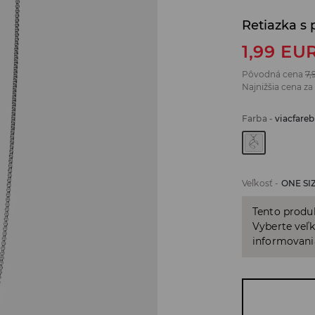
Retiazka s
1,99
EU
Pôvodná cena
7,
Najnižšia cena za
Farba
-
viacfare
Veľkosť
-
ONE SI
Tento produ
Vyberte veľk
informovani