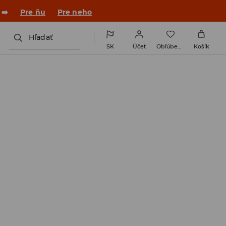
 ➡️
Pre ňu
Pre neho
Hľadať
SK
Účet
Obľúbené
Košík