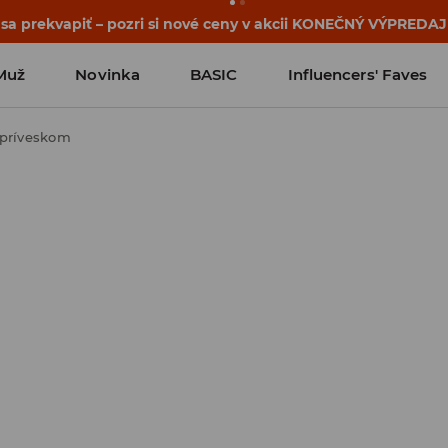
 sa prekvapiť – pozri si nové ceny v akcii KONEČNÝ VÝPREDAJ
Muž
Novinka
BASIC
Influencers' Faves
 príveskom