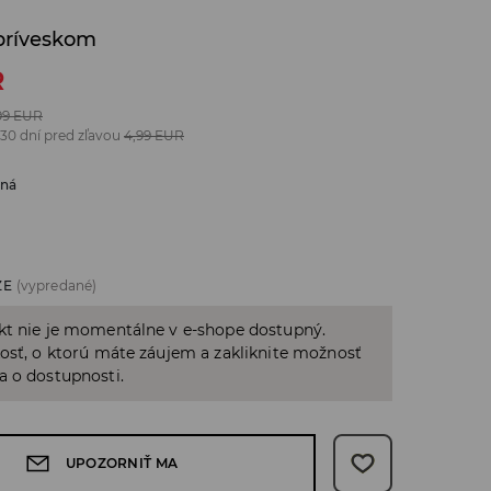
 príveskom
R
99
EUR
 30 dní pred zľavou
4,99
EUR
bná
ZE
(vypredané)
kt nie je momentálne v e-shope dostupný.
osť, o ktorú máte záujem a zakliknite možnosť
a o dostupnosti.
UPOZORNIŤ MA