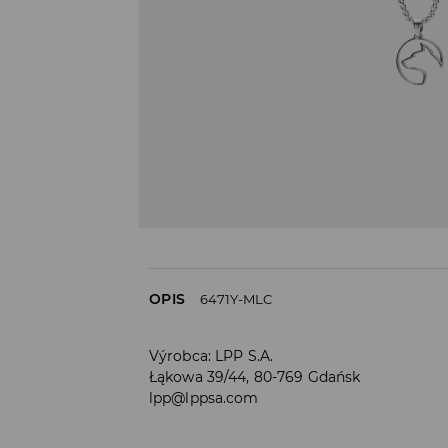
OPIS
6471Y-MLC
Výrobca
:
LPP S.A.
Łąkowa 39/44, 80-769 Gdańsk
lpp@lppsa.com