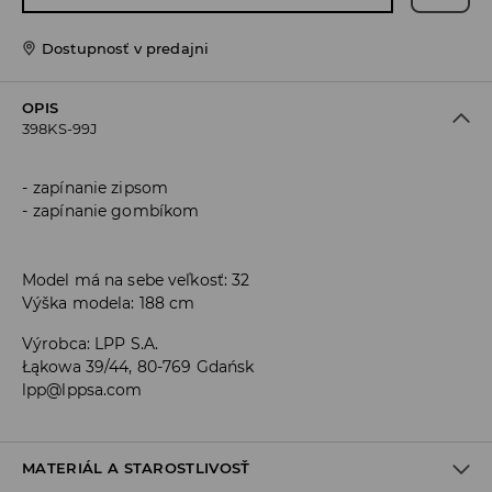
Dostupnosť v predajni
OPIS
398KS-99J
zapínanie zipsom
zapínanie gombíkom
Model má na sebe veľkosť: 32
Výška modela: 188 cm
Výrobca
:
LPP S.A.
Łąkowa 39/44, 80-769 Gdańsk
lpp@lppsa.com
MATERIÁL A STAROSTLIVOSŤ