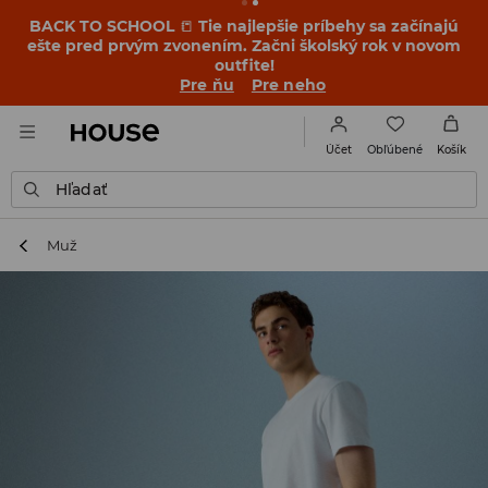
BACK TO SCHOOL
📒
Tie najlepšie príbehy sa začínajú
ešte pred prvým zvonením. Začni školský rok v novom
outfite!
Pre ňu
Pre neho
Obľúbené
Účet
Košík
Hľadať
Muž