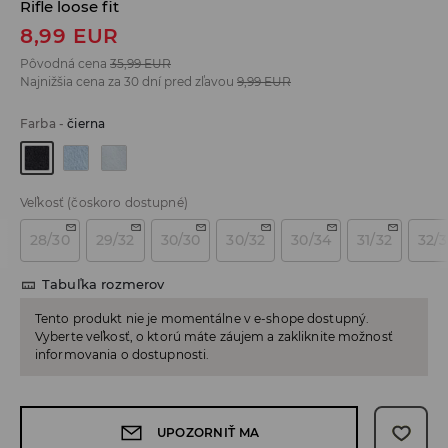
Rifle loose fit
8,99
EUR
Pôvodná cena
35,99
EUR
Najnižšia cena za 30 dní pred zľavou
9,99
EUR
Farba
-
čierna
Veľkosť
(čoskoro dostupné)
28/30
29/32
30/30
30/32
30/34
31/32
32/
Tabuľka rozmerov
Tento produkt nie je momentálne v e-shope dostupný.
Vyberte veľkosť, o ktorú máte záujem a zakliknite možnosť
informovania o dostupnosti.
UPOZORNIŤ MA