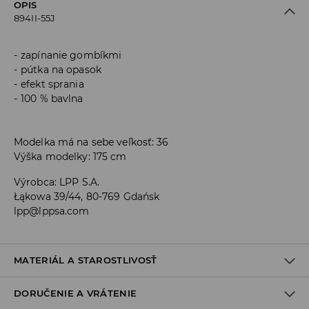
OPIS
894II-55J
zapínanie gombíkmi
pútka na opasok
efekt sprania
100 % bavlna
Modelka má na sebe veľkosť: 36
Výška modelky: 175 cm
Výrobca
:
LPP S.A.
Łąkowa 39/44, 80-769 Gdańsk
lpp@lppsa.com
MATERIÁL A STAROSTLIVOSŤ
DORUČENIE A VRÁTENIE
100% BAVLNA