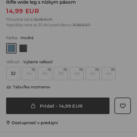
Rifle wide leg s nízkym pásom
14,99
EUR
Pôvodná cena
35,99
EUR
Najnižšia cena za 30 dní pred zľavou
15,99
EUR
Farba
-
modrá
Veľkosť
-
Vyberte veľkosť
32
34
36
38
40
42
44
Tabuľka rozmerov
Pridať
-
14,99
EUR
Dostupnosť v predajni