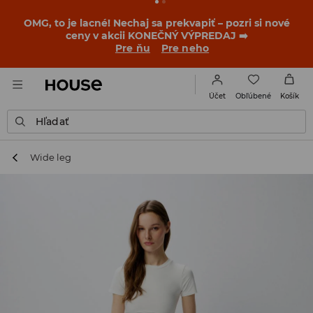
OMG, to je lacné! Nechaj sa prekvapiť – pozri si nové
ceny v akcii KONEČNÝ VÝPREDAJ ➡️
Pre ňu
Pre neho
Obľúbené
Účet
Košík
Hľadať
Wide leg