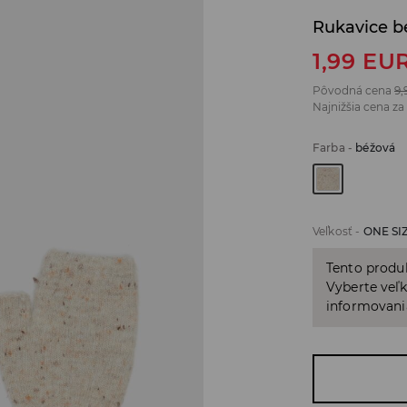
Rukavice b
1,99
EU
Pôvodná cena
9,
Najnižšia cena za
Farba
-
béžová
Veľkosť
-
ONE SI
Tento produ
Vyberte veľk
informovani