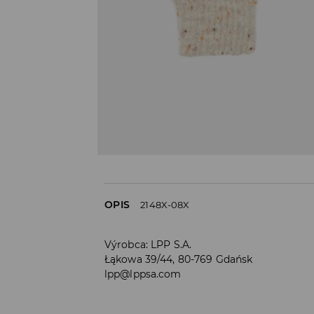
OPIS
2148X-08X
Výrobca
:
LPP S.A.
Łąkowa 39/44, 80-769 Gdańsk
lpp@lppsa.com