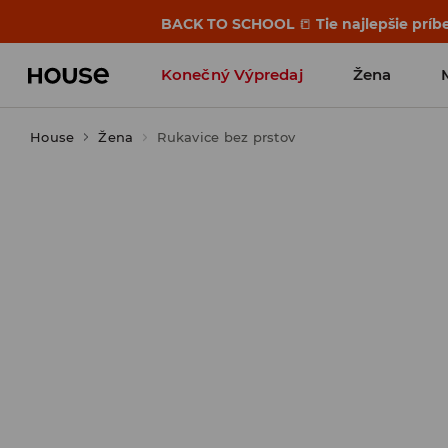
BACK TO SCHOOL
📒
Tie najlepšie príb
Konečný Výpredaj
Žena
House
Žena
Rukavice bez prstov