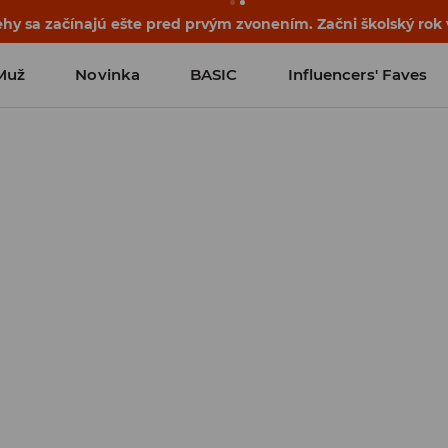
ehy sa začínajú ešte pred prvým zvonením. Začni školský rok
Muž
Novinka
BASIC
Influencers' Faves