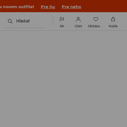
 v novom outfite!
Pre ňu
Pre neho
Hľadať
SK
Účet
Obľúbené
Košík