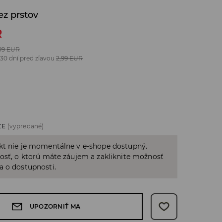
ez prstov
R
99
EUR
 30 dní pred zľavou
2,99
EUR
ZE
(vypredané)
kt nie je momentálne v e-shope dostupný.
osť, o ktorú máte záujem a zakliknite možnosť
a o dostupnosti.
UPOZORNIŤ MA