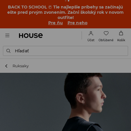
BACK TO SCHOOL
📒
Tie najlepšie príbehy sa začínajú
ešte pred prvým zvonením. Začni školský rok v novom
outfite!
Pre ňu
Pre neho
Obľúbené
Účet
Košík
Hľadať
Ruksaky