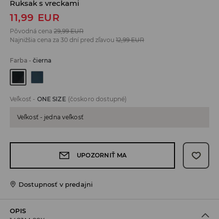
Ruksak s vreckami
11,99
EUR
Pôvodná cena
29,99
EUR
Najnižšia cena za 30 dní pred zľavou
12,99
EUR
Farba
-
čierna
Veľkosť
-
ONE SIZE
(čoskoro dostupné)
Veľkosť - jedna veľkosť
UPOZORNIŤ MA
Dostupnosť v predajni
OPIS