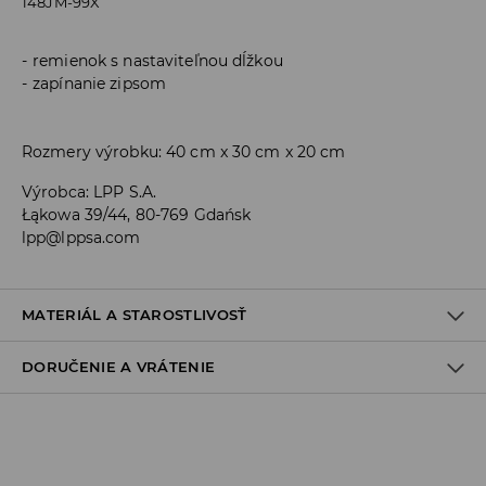
148JM-99X
remienok s nastaviteľnou dĺžkou
zapínanie zipsom
Rozmery výrobku: 40 cm x 30 cm x 20 cm
Výrobca
:
LPP S.A.
Łąkowa 39/44, 80-769 Gdańsk
lpp@lppsa.com
MATERIÁL A STAROSTLIVOSŤ
DORUČENIE A VRÁTENIE
PRVÝ MATERIÁL
:
100% POLYAMID
PRVÁ PODŠÍVKA
:
100% POLYESTER
Zásada dodania
Osobný odber v predajni