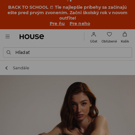
BACK TO SCHOOL
📒
Tie najlepšie príbehy sa začínajú
ešte pred prvým zvonením. Začni školský rok v novom
outfite!
Pre ňu
Pre neho
Obľúbené
Účet
Košík
Hľadať
Sandále