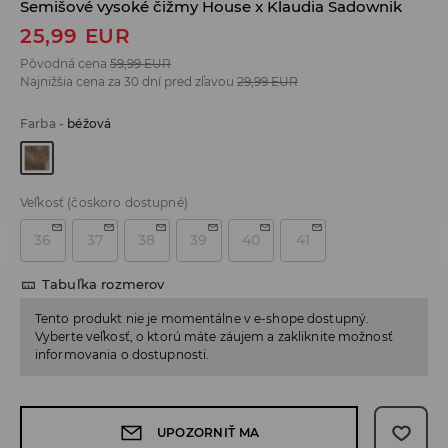
Semišové vysoké čižmy House x Klaudia Sadownik
25,99
EUR
Pôvodná cena
59,99
EUR
Najnižšia cena za 30 dní pred zľavou
29,99
EUR
Farba
-
béžová
Veľkosť
(čoskoro dostupné)
36
37
38
39
40
41
Tabuľka rozmerov
Tento produkt nie je momentálne v e-shope dostupný.
Vyberte veľkosť, o ktorú máte záujem a zakliknite možnosť
informovania o dostupnosti.
UPOZORNIŤ MA