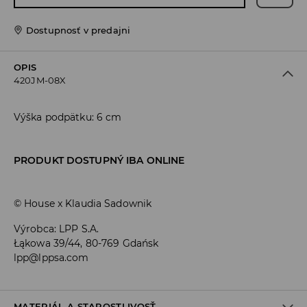
Dostupnosť v predajni
OPIS
420JM-08X
Výška podpätku: 6 cm
PRODUKT DOSTUPNÝ IBA ONLINE
© House x Klaudia Sadownik
Výrobca
:
LPP S.A.
Łąkowa 39/44, 80-769 Gdańsk
lpp@lppsa.com
MATERIÁL A STAROSTLIVOSŤ