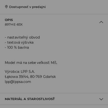
Dostupnosť v predajni
OPIS
897HE-83X
nastaviteľný obvod
textová výšivka
100 % bavlna
Model má na sebe veľkosť: M/L
Výrobca
:
LPP S.A.
Łąkowa 39/44, 80-769 Gdańsk
lpp@lppsa.com
MATERIÁL A STAROSTLIVOSŤ