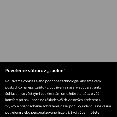
Povolenie súborov „cookie“
Používame cookies alebo podobné technológie, aby sme vám
poskytli čo najlepší zážitok z používania našej webovej stránky.
Súhlasom so všetkými cookies nám umožníte starať sa o váš
komfort pri nákupoch na základe vašich vlastných preferencií,
zvykov a prispôsobenie zobrazenia našej ponuky individuálne vašim
potrebám alebo personalizovanej inzercii. Svoj výber môžete