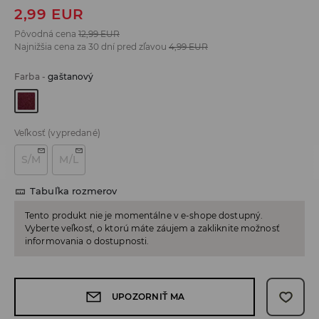
2,99
EUR
Pôvodná cena
12,99
EUR
Najnižšia cena za 30 dní pred zľavou
4,99
EUR
Farba
-
gaštanový
Veľkosť
(vypredané)
S/M
M/L
Tabuľka rozmerov
Tento produkt nie je momentálne v e-shope dostupný.
Vyberte veľkosť, o ktorú máte záujem a zakliknite možnosť
informovania o dostupnosti.
UPOZORNIŤ MA