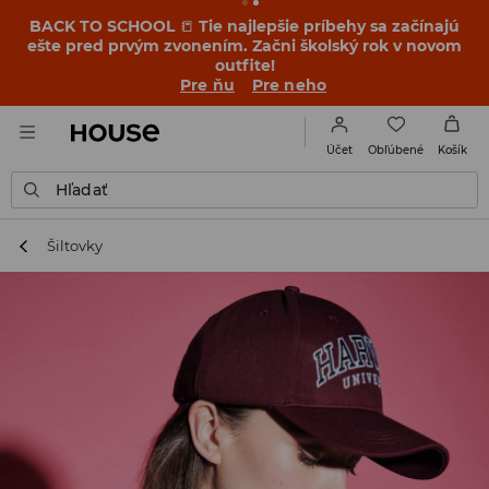
BACK TO SCHOOL
📒
Tie najlepšie príbehy sa začínajú
ešte pred prvým zvonením. Začni školský rok v novom
outfite!
Pre ňu
Pre neho
Obľúbené
Účet
Košík
Hľadať
Šiltovky