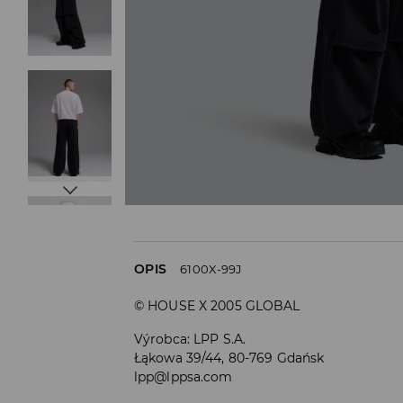
OPIS
6100X-99J
© HOUSE X 2005 GLOBAL
Výrobca
:
LPP S.A.
Łąkowa 39/44, 80-769 Gdańsk
lpp@lppsa.com