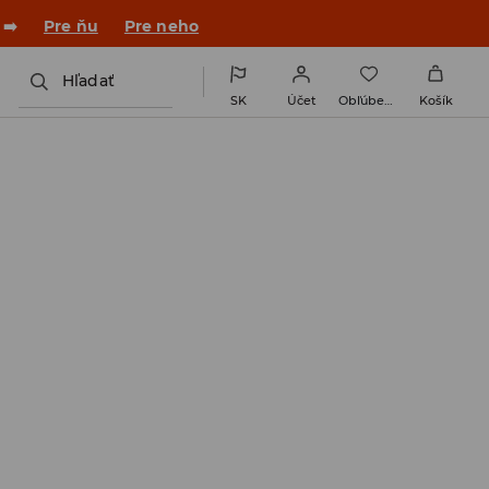
 ➡️
Pre ňu
Pre neho
Hľadať
SK
Účet
Obľúbené
Košík