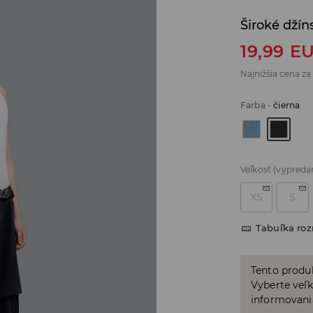
Široké džín
19,99
E
Najnižšia cena za
Farba
-
čierna
Veľkosť
(vypreda
XS
S
Tabuľka ro
Tento produ
Vyberte veľk
informovani