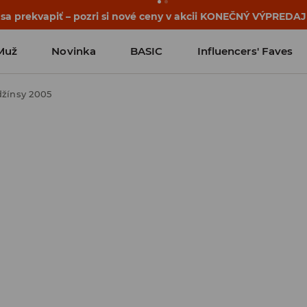
 sa prekvapiť – pozri si nové ceny v akcii KONEČNÝ VÝPREDAJ
Muž
Novinka
BASIC
Influencers' Faves
džínsy 2005