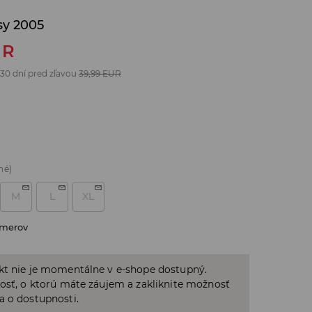
sy 2005
UR
 30 dní pred zľavou
39,99
EUR
né)
M
L
XL
zmerov
kt nie je momentálne v e-shope dostupný.
osť, o ktorú máte záujem a zakliknite možnosť
a o dostupnosti.