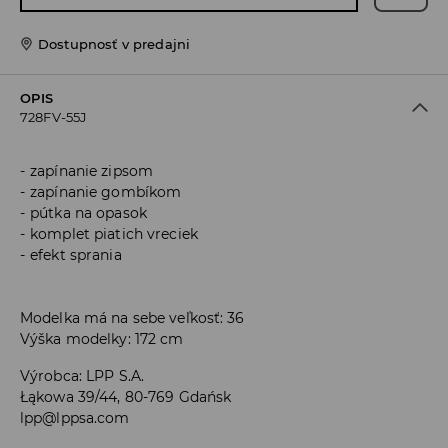
Dostupnosť v predajni
OPIS
728FV-55J
zapínanie zipsom
zapínanie gombíkom
pútka na opasok
komplet piatich vreciek
efekt sprania
Modelka má na sebe veľkosť: 36
Výška modelky: 172 cm
Výrobca
:
LPP S.A.
Łąkowa 39/44, 80-769 Gdańsk
lpp@lppsa.com