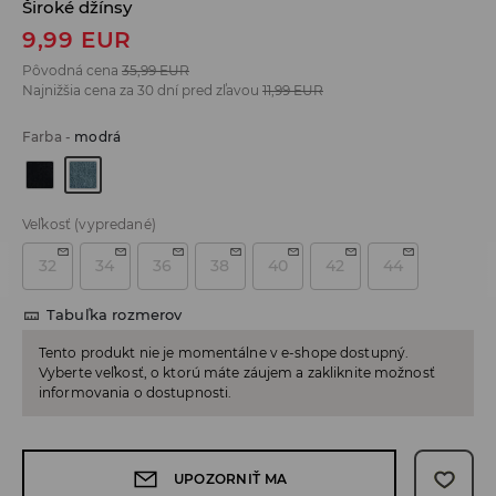
Široké džínsy
9,99
EUR
Pôvodná cena
35,99
EUR
Najnižšia cena za 30 dní pred zľavou
11,99
EUR
Farba
-
modrá
Veľkosť
(vypredané)
32
34
36
38
40
42
44
Tabuľka rozmerov
Tento produkt nie je momentálne v e-shope dostupný.
Vyberte veľkosť, o ktorú máte záujem a zakliknite možnosť
informovania o dostupnosti.
UPOZORNIŤ MA