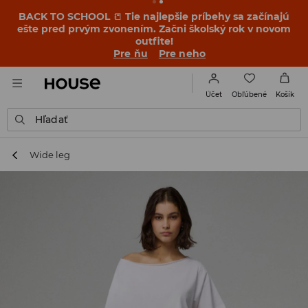
BACK TO SCHOOL
📒
Tie najlepšie príbehy sa začínajú
ešte pred prvým zvonením. Začni školský rok v novom
outfite!
Pre ňu
Pre neho
Obľúbené
Účet
Košík
Hľadať
Wide leg