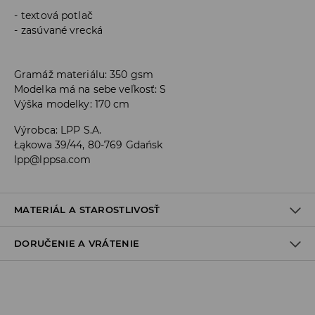
textová potlač
zasúvané vrecká
Gramáž materiálu: 350 gsm
Modelka má na sebe veľkosť: S
Výška modelky: 170 cm
Výrobca
:
LPP S.A.
Łąkowa 39/44, 80-769 Gdańsk
lpp@lppsa.com
MATERIÁL A STAROSTLIVOSŤ
DORUČENIE A VRÁTENIE
PRVÝ MATERIÁL
:
60% BAVLNA, 40% POLYESTER
NEŽEHLIŤ POTLAČ A APLIKÁCIE
Zásada dodania
VÝROBOK SA NESMIE BIELIŤ
Osobný odber v predajni