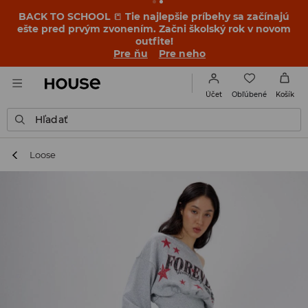
BACK TO SCHOOL
📒
Tie najlepšie príbehy sa začínajú
ešte pred prvým zvonením. Začni školský rok v novom
outfite!
Pre ňu
Pre neho
Obľúbené
Účet
Košík
Hľadať
Loose