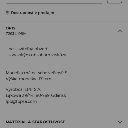
Dostupnosť v predajni
OPIS
726JL-09M
nastaviteľný obvod
s vysokým obsahom viskózy
Modelka má na sebe veľkosť: S
Výška modelky: 171 cm
Výrobca
:
LPP S.A.
Łąkowa 39/44, 80-769 Gdańsk
lpp@lppsa.com
MATERIÁL A STAROSTLIVOSŤ