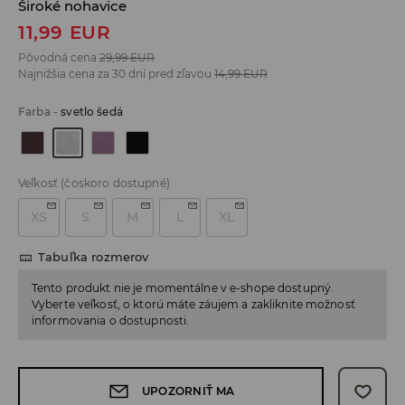
Široké nohavice
11,99
EUR
Pôvodná cena
29,99
EUR
Najnižšia cena za 30 dní pred zľavou
14,99
EUR
Farba
-
svetlo šedá
Veľkosť
(čoskoro dostupné)
XS
S
M
L
XL
Tabuľka rozmerov
Tento produkt nie je momentálne v e-shope dostupný.
Vyberte veľkosť, o ktorú máte záujem a zakliknite možnosť
informovania o dostupnosti.
UPOZORNIŤ MA