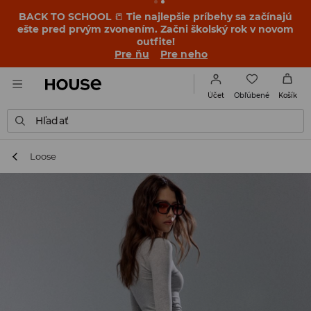
BACK TO SCHOOL
📒
Tie najlepšie príbehy sa začínajú
ešte pred prvým zvonením. Začni školský rok v novom
outfite!
Pre ňu
Pre neho
Obľúbené
Účet
Košík
Hľadať
Loose