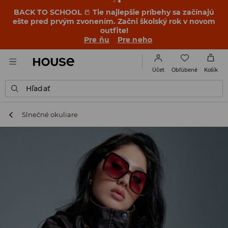
BACK TO SCHOOL
📒
Tie najlepšie príbehy sa začínajú
ešte pred prvým zvonením. Začni školský rok v novom
outfite!
Pre ňu
Pre neho
Obľúbené
Účet
Košík
Hľadať
Slnečné okuliare