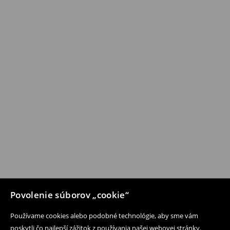
Povolenie súborov „cookie“
Používame cookies alebo podobné technológie, aby sme vám
poskytli čo najlepší zážitok z používania našej webovej stránky.