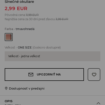
Slnečné okuliare
2,99
EUR
Pôvodná cena
11,99
EUR
Najnižšia cena za 30 dní pred zľavou
3,99
EUR
Farba
-
tmavohnedá
Veľkosť
-
ONE SIZE
(čoskoro dostupné)
Veľkosť - jedna veľkosť
UPOZORNIŤ MA
Dostupnosť v predajni
OPIS