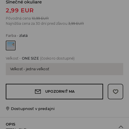
Slnečné okuliare
2,99
EUR
Pôvodná cena
10,99
EUR
Najnižšia cena za 30 dní pred zľavou
3,99
EUR
Farba
-
zlatá
Veľkosť
-
ONE SIZE
(čoskoro dostupné)
Veľkosť - jedna veľkosť
UPOZORNIŤ MA
Dostupnosť v predajni
OPIS