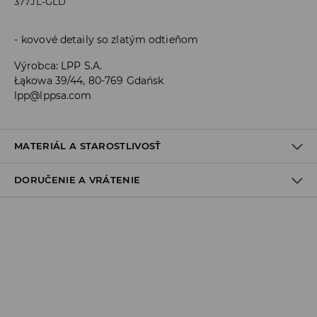
377JL-GLD
kovové detaily so zlatým odtieňom
Výrobca
:
LPP S.A.
Łąkowa 39/44, 80-769 Gdańsk
lpp@lppsa.com
MATERIÁL A STAROSTLIVOSŤ
DORUČENIE A VRÁTENIE
50% POLYKARBONÁT, 40% NEHRDZAVEJÚCA OCEĽ, 10%
MOSADZ
Zásada dodania
Osobný odber v predajni
ZADARMO
1-6 pracovné dni
SPS balíkovo (Online platba)
do 37 EUR - 2,99 EUR (vrátane DPH)