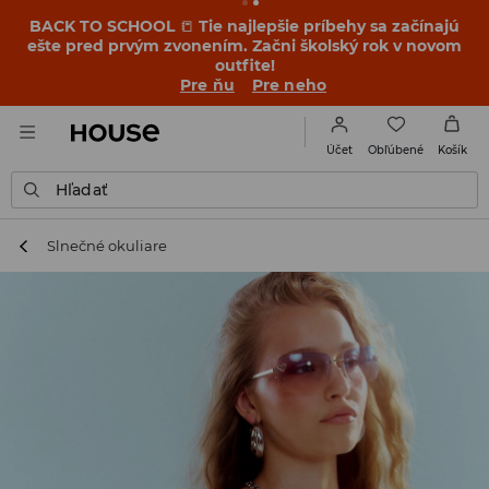
BACK TO SCHOOL
📒
Tie najlepšie príbehy sa začínajú
ešte pred prvým zvonením. Začni školský rok v novom
outfite!
Pre ňu
Pre neho
Obľúbené
Účet
Košík
Hľadať
Slnečné okuliare