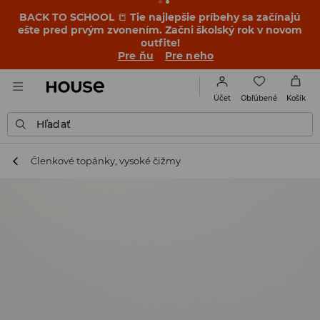
BACK TO SCHOOL
📒
Tie najlepšie príbehy sa začínajú
ešte pred prvým zvonením. Začni školský rok v novom
outfite!
Pre ňu
Pre neho
Obľúbené
Účet
Košík
Hľadať
Členkové topánky, vysoké čižmy