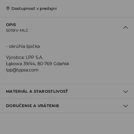
Dostupnosť v predajni
OPIS
501BV-MLC
okrúhla špička
Výrobca
:
LPP S.A.
Łąkowa 39/44, 80-769 Gdańsk
lpp@lppsa.com
MATERIÁL A STAROSTLIVOSŤ
DORUČENIE A VRÁTENIE
Materiál I
:
80% POLYESTER, 20% POLYURETÁN
Materiál II
:
100% POLYESTER
Materiál III
:
100% EVA
Zásada dodania
NEPRAŤ