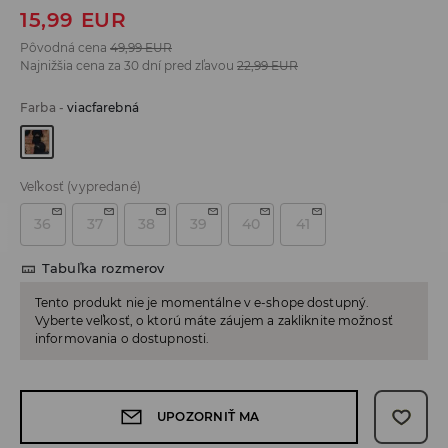
15,99
EUR
Pôvodná cena
49,99
EUR
Najnižšia cena za 30 dní pred zľavou
22,99
EUR
Farba
-
viacfarebná
Veľkosť
(vypredané)
36
37
38
39
40
41
Tabuľka rozmerov
Tento produkt nie je momentálne v e-shope dostupný.
Vyberte veľkosť, o ktorú máte záujem a zakliknite možnosť
informovania o dostupnosti.
UPOZORNIŤ MA