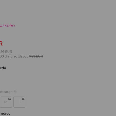
ČOSKORO
R
,99
EUR
 30 dní pred zľavou
7,99
EUR
edá
 dostupné)
M
L
zmerov