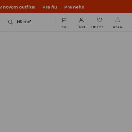
 v novom outfite!
Pre ňu
Pre neho
Hľadať
SK
Účet
Obľúbené
Košík