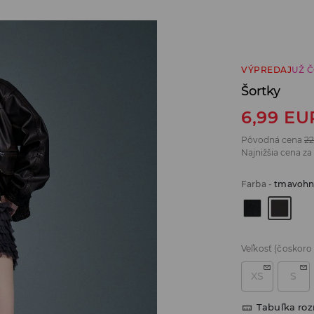
VÝPREDAJ
UŽ 
Šortky
6,99
EU
Pôvodná cena
22
Najnižšia cena za
Farba
-
tmavohn
Veľkosť
(čoskoro
XS
S
Tabuľka ro