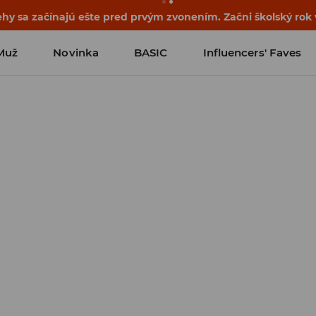
ehy sa začínajú ešte pred prvým zvonením. Začni školský rok
Muž
Novinka
BASIC
Influencers' Faves