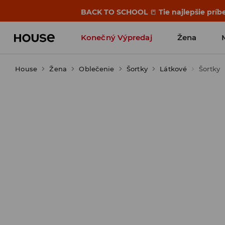
BACK TO SCHOOL
📒
Tie najlepšie príb
Konečný Výpredaj
Žena
House
Žena
Oblečenie
Šortky
Látkové
Šortky