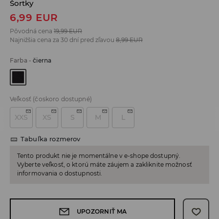
Šortky
6,99
EUR
Pôvodná cena
19,99
EUR
Najnižšia cena za 30 dní pred zľavou
8,99
EUR
Farba
-
čierna
Veľkosť
(čoskoro dostupné)
XXS
XS
S
M
L
Tabuľka rozmerov
Tento produkt nie je momentálne v e-shope dostupný.
Vyberte veľkosť, o ktorú máte záujem a zakliknite možnosť
informovania o dostupnosti.
UPOZORNIŤ MA