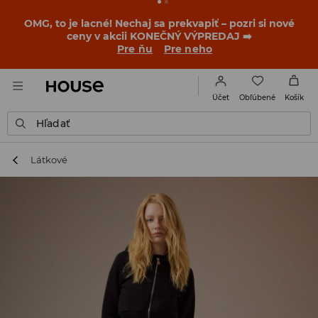
BACK TO SCHOOL
📒
Tie najlepšie príbehy sa začínajú
ešte pred prvým zvonením. Začni školský rok v novom
outfite!
Pre ňu
Pre neho
Obľúbené
Účet
Košík
Hľadať
Látkové