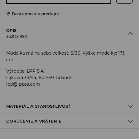
Dostupnosť v predajni
OPIS
362IQ-99X
Modelka má na sebe veľkosť: S/36. Výška modelky: 173
cm
Výrobca
:
LPP S.A.
Łąkowa 39/44, 80-769 Gdańsk
lpp@lppsa.com
MATERIÁL A STAROSTLIVOSŤ
DORUČENIE A VRÁTENIE
PRVÝ MATERIÁL
:
95% BAVLNA, 5% ELASTAN
PRETVARUJTE A VYSUŠTE
Zásada dodania