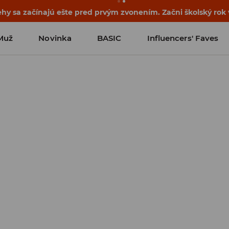
ehy sa začínajú ešte pred prvým zvonením. Začni školský rok
Muž
Novinka
BASIC
Influencers' Faves