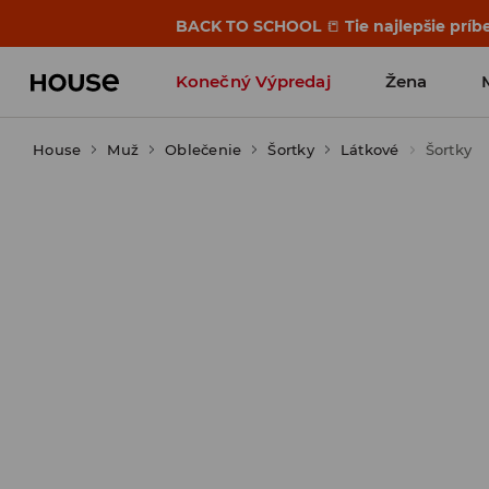
BACK TO SCHOOL
📒
Tie najlepšie príb
Konečný Výpredaj
Žena
House
Muž
Oblečenie
Šortky
Látkové
Šortky