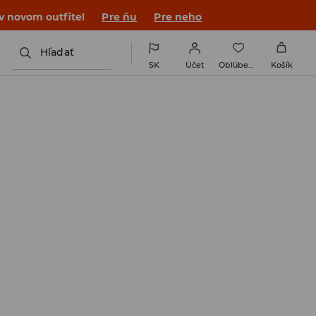
 v novom outfite!
Pre ňu
Pre neho
Hľadať
SK
Účet
Obľúbené
Košík