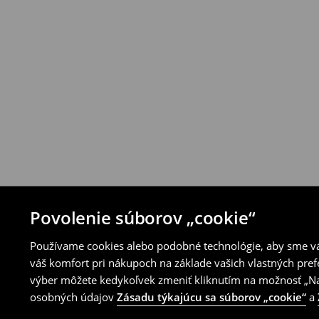
Produkty môžeš bezplatne vrátiť do 30 d
House alebo využitím ostatných spôsobov 
⟶
Pravidlá vrátenia
Povolenie súborov „cookie“
Používame cookies alebo podobné technológie, aby sme vám
váš komfort pri nákupoch na základe vašich vlastných pref
výber môžete kedykoľvek zmeniť kliknutím na možnosť „Nas
osobných údajov
Zásadu týkajúcu sa súborov „cookie“
a