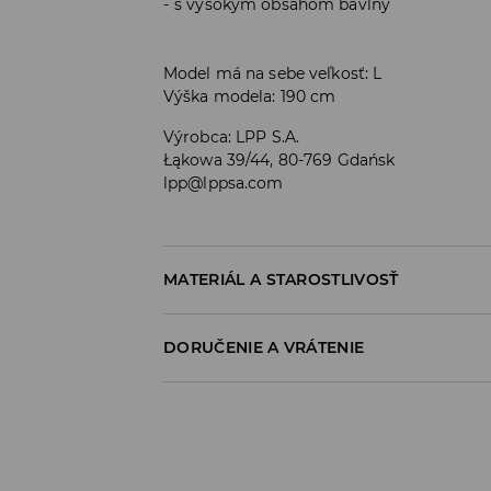
s vysokým obsahom bavlny
Model má na sebe veľkosť: L
Výška modela: 190 cm
Výrobca
:
LPP S.A.
Łąkowa 39/44, 80-769 Gdańsk
lpp@lppsa.com
MATERIÁL A STAROSTLIVOSŤ
Materiál I
:
98% BAVLNA, 2% ELASTAN
DORUČENIE A VRÁTENIE
PRAŤ V PRÁČKE, MAX. TEPLOTA 30°C
Zásada dodania
VÝROBOK SA NESMIE BIELIŤ
Osobný odber v predajni
VÝROBOK SA NESMIE SUŠIŤ V BUBNOVEJ
ZADARMO