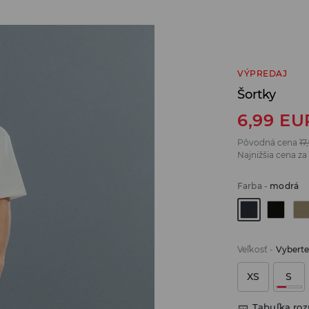
VÝPREDAJ
Šortky
6,99
EU
Pôvodná cena
17
Najnižšia cena za
Farba
-
modrá
Veľkosť
-
Vyberte
XS
S
Tabuľka ro