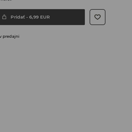
Pridať
-
6,99
EUR
v predajni