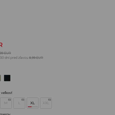
R
,99
EUR
 30 dní pred zľavou
8,99
EUR
 veľkosť
M
L
XL
XXL
zmerov