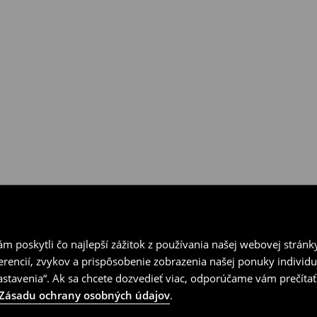
ní v kamenných predajniach
vrátenia.
 poskytli čo najlepší zážitok z používania našej webovej stránk
erencií, zvykov a prispôsobenie zobrazenia našej ponuky individu
tavenia“. Ak sa chcete dozvedieť viac, odporúčame vám prečítať
Zásadu ochrany osobných údajov
.