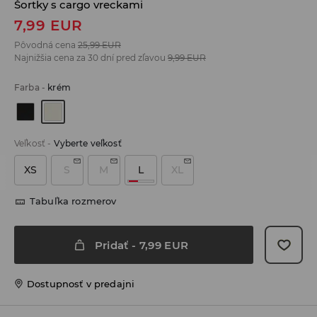
Šortky s cargo vreckami
7,99
EUR
Pôvodná cena
25,99
EUR
Najnižšia cena za 30 dní pred zľavou
9,99
EUR
Farba
-
krém
Veľkosť
-
Vyberte veľkosť
XS
S
M
L
XL
Tabuľka rozmerov
Pridať
-
7,99
EUR
Dostupnosť v predajni