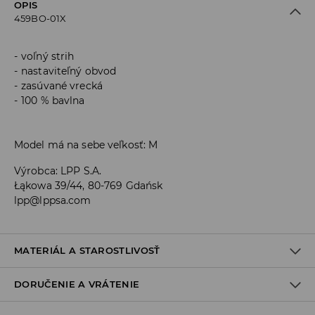
OPIS
459BO-01X
voľný strih
nastaviteľný obvod
zasúvané vrecká
100 % bavlna
Model má na sebe veľkosť: M
Výrobca
:
LPP S.A.
Łąkowa 39/44, 80-769 Gdańsk
lpp@lppsa.com
MATERIÁL A STAROSTLIVOSŤ
DORUČENIE A VRÁTENIE
100% BAVLNA