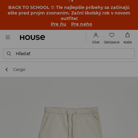
BACK TO SCHOOL
📒
Tie najlepšie príbehy sa začínajú
ešte pred prvým zvonením. Začni školský rok v novom
outfite!
Pre ňu
Pre neho
Obľúbené
Účet
Košík
Hľadať
Cargo