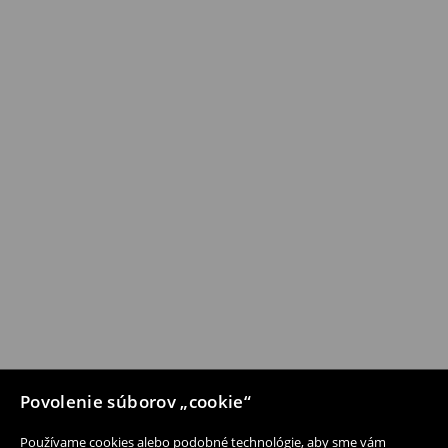
Povolenie súborov „cookie“
Používame cookies alebo podobné technológie, aby sme vám