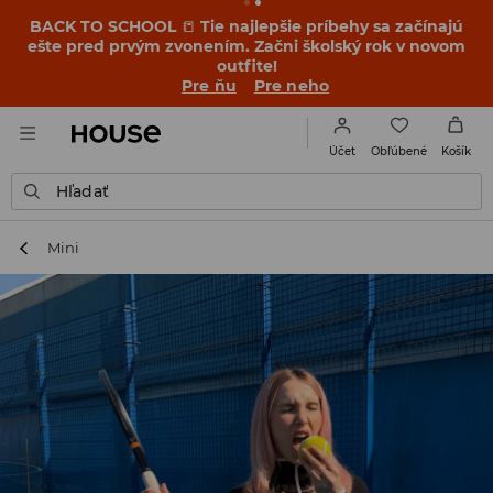
BACK TO SCHOOL
📒
Tie najlepšie príbehy sa začínajú
ešte pred prvým zvonením. Začni školský rok v novom
outfite!
Pre ňu
Pre neho
Obľúbené
Účet
Košík
Hľadať
Mini