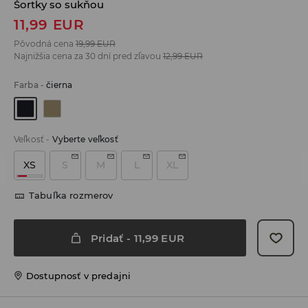
Šortky so sukňou
11,99
EUR
Pôvodná cena
19,99
EUR
Najnižšia cena za 30 dní pred zľavou
12,99
EUR
Farba
-
čierna
Veľkosť
-
Vyberte veľkosť
XS
S
M
L
XL
Tabuľka rozmerov
Pridať
-
11,99
EUR
Dostupnosť v predajni