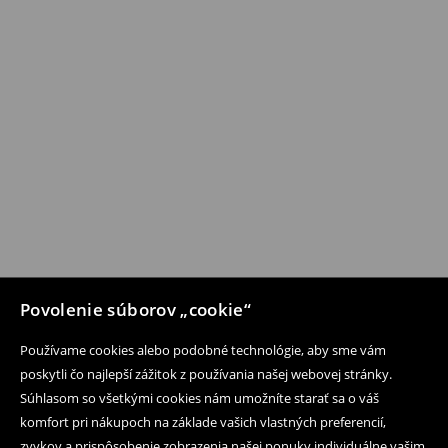
Povolenie súborov „cookie“
Používame cookies alebo podobné technológie, aby sme vám
poskytli čo najlepší zážitok z používania našej webovej stránky.
Súhlasom so všetkými cookies nám umožníte starať sa o váš
komfort pri nákupoch na základe vašich vlastných preferencií,
zvykov a prispôsobenie zobrazenia našej ponuky individuálne vašim