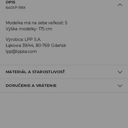
OPIS
640IP-99X
Modelka má na sebe veľkosť: S
Výška modelky: 175 cm
Výrobca
:
LPP S.A.
Łąkowa 39/44, 80-769 Gdańsk
lpp@lppsa.com
MATERIÁL A STAROSTLIVOSŤ
DORUČENIE A VRÁTENIE
PRVÝ MATERIÁL
:
80% POLYAMID, 20% ELASTAN
VÝROBOK PRAŤ SAMOSTATNE ALEBO S PODOBNÝMI FARBAMI
Zásada dodania
VÝROBOK SA NESMIE BIELIŤ
Osobný odber v predajni
ŽEHLIŤ PRI MAX. 110°C - BEZ PARY
ZADARMO
1-6 pracovné dni
PRAŤ V PRÁČKE, MAX. TEPLOTA 30°C, ŠETRNÝ PROGRAM