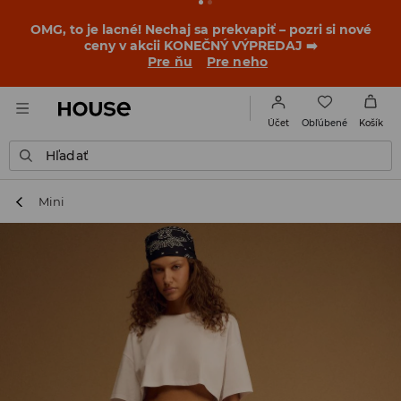
BACK TO SCHOOL
📒
Tie najlepšie príbehy sa začínajú
ešte pred prvým zvonením. Začni školský rok v novom
outfite!
Pre ňu
Pre neho
Obľúbené
Účet
Košík
Hľadať
Mini