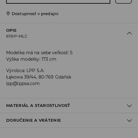
Dostupnosť v predajni
OPIS
619IP-MLC
Modelka má na sebe veľkosť: S
Výška modelky: 173 cm
Výrobca
:
LPP S.A.
Łąkowa 39/44, 80-769 Gdańsk
lpp@lppsa.com
MATERIÁL A STAROSTLIVOSŤ
DORUČENIE A VRÁTENIE
PRVÝ MATERIÁL
:
100% BAVLNA
PRAŤ V PRÁČKE, MAX. TEPLOTA 40°C
Zásada dodania