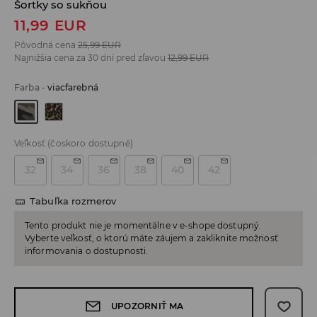
Šortky so sukňou
11,99
EUR
Pôvodná cena
25,99
EUR
Najnižšia cena za 30 dní pred zľavou
12,99
EUR
Farba
-
viacfarebná
Veľkosť
(čoskoro dostupné)
32
34
36
38
40
42
Tabuľka rozmerov
Tento produkt nie je momentálne v e-shope dostupný.
Vyberte veľkosť, o ktorú máte záujem a zakliknite možnosť
informovania o dostupnosti.
UPOZORNIŤ MA