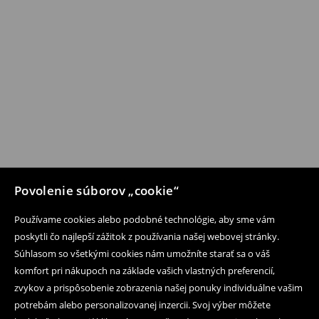
Povolenie súborov „cookie“
Používame cookies alebo podobné technológie, aby sme vám
poskytli čo najlepší zážitok z používania našej webovej stránky.
Súhlasom so všetkými cookies nám umožníte starať sa o váš
komfort pri nákupoch na základe vašich vlastných preferencií,
zvykov a prispôsobenie zobrazenia našej ponuky individuálne vašim
potrebám alebo personalizovanej inzercii. Svoj výber môžete