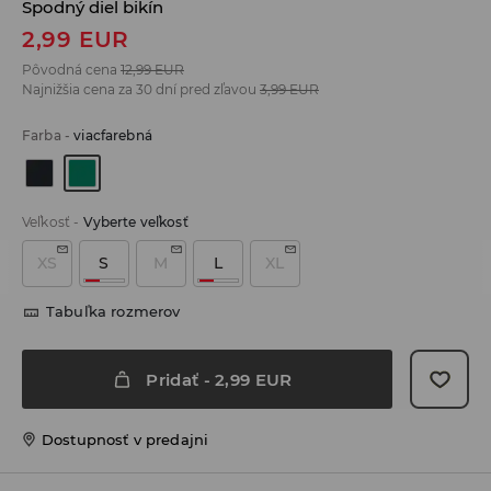
Spodný diel bikín
2,99
EUR
Pôvodná cena
12,99
EUR
Najnižšia cena za 30 dní pred zľavou
3,99
EUR
Farba
-
viacfarebná
Veľkosť
-
Vyberte veľkosť
XS
S
M
L
XL
Tabuľka rozmerov
Pridať
-
2,99
EUR
Dostupnosť v predajni