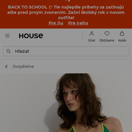
BACK TO SCHOOL
📒
Tie najlepšie príbehy sa začínajú
ešte pred prvým zvonením. Začni školský rok v novom
outfite!
Pre ňu
Pre neho
Obľúbené
Účet
Košík
Hľadať
Dvojdielne