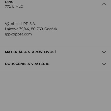
OPIS
772IU-MLC
Výrobca
:
LPP S.A.
Łąkowa 39/44, 80-769 Gdańsk
lpp@lppsa.com
MATERIÁL A STAROSTLIVOSŤ
DORUČENIE A VRÁTENIE
85% POLYESTER, 15% ELASTAN
Zásada dodania
Osobný odber v predajni
ZADARMO
1-6 pracovné dni
SPS balíkovo (Online platba)
do 37 EUR - 2,99 EUR (vrátane DPH)