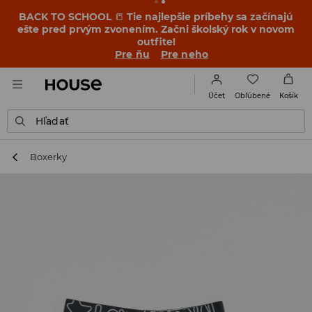
BACK TO SCHOOL
📒
Tie najlepšie príbehy sa začínajú
ešte pred prvým zvonením. Začni školský rok v novom
outfite!
Pre ňu
Pre neho
Obľúbené
Účet
Košík
Hľadať
Boxerky