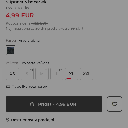
Súprava 3 boxeriek
1,66 EUR
/
1 ks
4,99
EUR
Pôvodná cena
17,99
EUR
Najnižšia cena za 30 dní pred zľavou
5,99
EUR
Farba
-
viacfarebná
Veľkosť
-
Vyberte veľkosť
XS
S
M
L
XL
XXL
Tabuľka rozmerov
Pridať
-
4,99
EUR
Dostupnosť v predajni