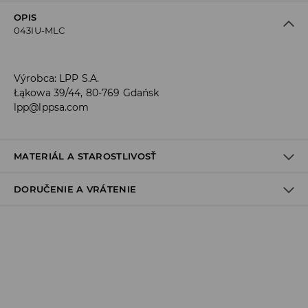
OPIS
043IU-MLC
Výrobca
:
LPP S.A.
Łąkowa 39/44, 80-769 Gdańsk
lpp@lppsa.com
MATERIÁL A STAROSTLIVOSŤ
DORUČENIE A VRÁTENIE
95% BAVLNA, 5% ELASTAN
Zásada dodania
Osobný odber v predajni
ZADARMO
1-6 pracovné dni
SPS balíkovo (Online platba)