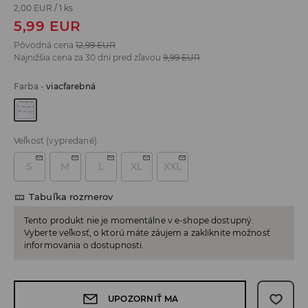
2,00 EUR
/
1 ks
5,99
EUR
Pôvodná cena
12,99
EUR
Najnižšia cena za 30 dní pred zľavou
9,99
EUR
Farba
-
viacfarebná
Veľkosť
(vypredané)
S
M
L
XL
XXL
Tabuľka rozmerov
Tento produkt nie je momentálne v e-shope dostupný.
Vyberte veľkosť, o ktorú máte záujem a zakliknite možnosť
informovania o dostupnosti.
UPOZORNIŤ MA