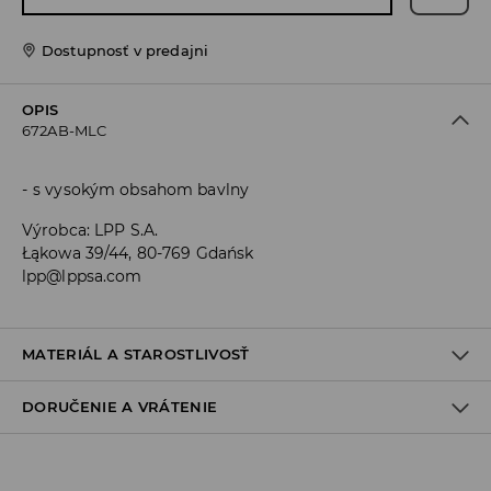
Dostupnosť v predajni
OPIS
672AB-MLC
s vysokým obsahom bavlny
Výrobca
:
LPP S.A.
Łąkowa 39/44, 80-769 Gdańsk
lpp@lppsa.com
MATERIÁL A STAROSTLIVOSŤ
DORUČENIE A VRÁTENIE
Materiál I
:
95% BAVLNA, 5% ELASTAN
PRAŤ V PRÁČKE, MAX. TEPLOTA 30°C
Zásada dodania