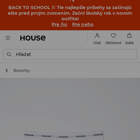
BACK TO SCHOOL
📒
Tie najlepšie príbehy sa začínajú
ešte pred prvým zvonením. Začni školský rok v novom
outfite!
Pre ňu
Pre neho
Obľúbené
Účet
Košík
Hľadať
Boxerky