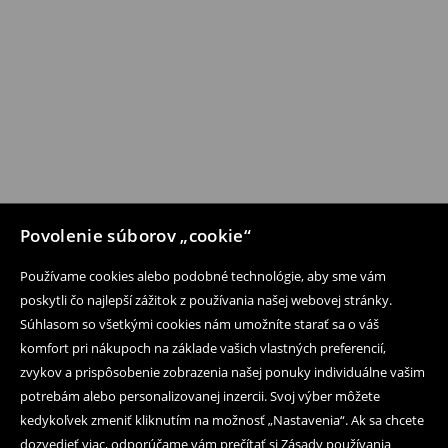
Povolenie súborov „cookie“
Používame cookies alebo podobné technológie, aby sme vám
poskytli čo najlepší zážitok z používania našej webovej stránky.
Súhlasom so všetkými cookies nám umožníte starať sa o váš
komfort pri nákupoch na základe vašich vlastných preferencií,
zvykov a prispôsobenie zobrazenia našej ponuky individuálne vašim
potrebám alebo personalizovanej inzercii. Svoj výber môžete
kedykoľvek zmeniť kliknutím na možnosť „Nastavenia“. Ak sa chcete
dozvedieť viac, odporúčame vám prečítať si Zásady používania