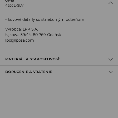
OPIS
426JL-SLV
kovové detaily so strieborným odtieňom
Výrobca
:
LPP S.A.
Łąkowa 39/44, 80-769 Gdańsk
lpp@lppsa.com
MATERIÁL A STAROSTLIVOSŤ
DORUČENIE A VRÁTENIE
ZLOŽENIE
:
80% ŽELEZO, 10% MOSADZ, 10% ZINOK
Zásada dodania
Osobný odber v predajni
ZADARMO
1-6 pracovné dni
SPS balíkovo (Online platba)