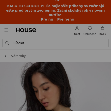
BACK TO SCHOOL
📒
Tie najlepšie príbehy sa začínajú
ešte pred prvým zvonením. Začni školský rok v novom
outfite!
Pre ňu
Pre neho
Obľúbené
Účet
Košík
Hľadať
Náramky