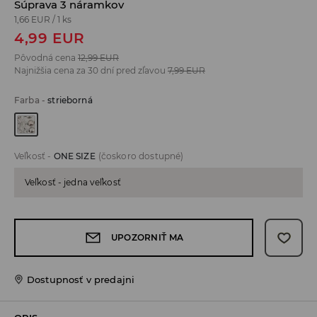
Súprava 3 náramkov
1,66 EUR
/
1 ks
4,99
EUR
Pôvodná cena
12,99
EUR
Najnižšia cena za 30 dní pred zľavou
7,99
EUR
Farba
-
strieborná
Veľkosť
-
ONE SIZE
(čoskoro dostupné)
Veľkosť - jedna veľkosť
UPOZORNIŤ MA
Dostupnosť v predajni