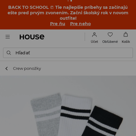
BACK TO SCHOOL
📒
Tie najlepšie príbehy sa začínajú
ešte pred prvým zvonením. Začni školský rok v novom
outfite!
Pre ňu
Pre neho
Obľúbené
Účet
Košík
Hľadať
Crew ponožky