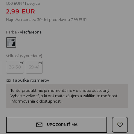
1,00 EUR
/
1 dvojica
2,99
EUR
Najnižšia cena za 30 dní pred zľavou
7,99
EUR
Farba
-
viacfarebná
Veľkosť
(vypredané)
36-38
39-41
Tabuľka rozmerov
Tento produkt nie je momentálne v e-shope dostupný.
Vyberte veľkosť, o ktorú máte záujem a zakliknite možnosť
informovania o dostupnosti.
UPOZORNIŤ MA