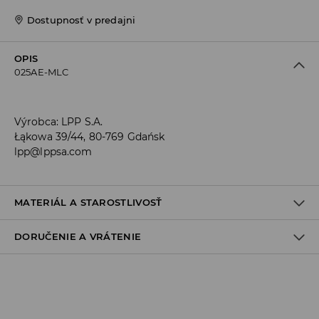
Dostupnosť v predajni
OPIS
025AE-MLC
Výrobca
:
LPP S.A.
Łąkowa 39/44, 80-769 Gdańsk
lpp@lppsa.com
MATERIÁL A STAROSTLIVOSŤ
DORUČENIE A VRÁTENIE
Materiál I
:
58% BAVLNA, 35% POLYESTER, 5% ELASTODIÉN, 2%
ELASTAN
Zásada dodania
PRAŤ V PRÁČKE, MAX. TEPLOTA 30°C, ŠETRNÝ PROGRAM
Osobný odber v predajni
VÝROBOK SA NESMIE BIELIŤ