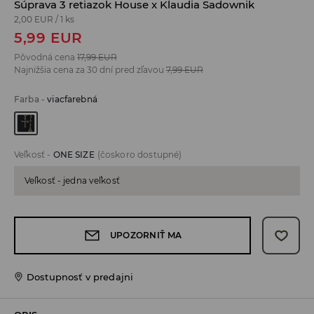
Súprava 3 retiazok House x Klaudia Sadownik
2,00 EUR
/
1 ks
5,99
EUR
Pôvodná cena
17,99
EUR
Najnižšia cena za 30 dní pred zľavou
7,99
EUR
Farba
-
viacfarebná
Veľkosť
-
ONE SIZE
(čoskoro dostupné)
Veľkosť - jedna veľkosť
UPOZORNIŤ MA
Dostupnosť v predajni