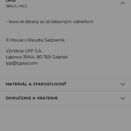
OPIS
384JL-MLC
kovové detaily so strieborným odtieňom
© House x Klaudia Sadownik
Výrobca
:
LPP S.A.
Łąkowa 39/44, 80-769 Gdańsk
lpp@lppsa.com
MATERIÁL A STAROSTLIVOSŤ
DORUČENIE A VRÁTENIE
ZLOŽENIE
:
70% ZINOK, 20% ŽELEZO, 10% MOSADZ
Zásada dodania
Osobný odber v predajni