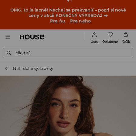
OMG, to je lacné! Nechaj sa prekvapiť – pozri si nové
ceny v akcii KONEČNÝ VÝPREDAJ ➡️
Pre ňu
Pre neho
Obľúbené
Účet
Košík
Hľadať
Náhrdelníky, krúžky