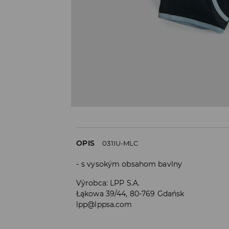
OPIS
031IU-MLC
s vysokým obsahom bavlny
Výrobca
:
LPP S.A.
Łąkowa 39/44, 80-769 Gdańsk
lpp@lppsa.com