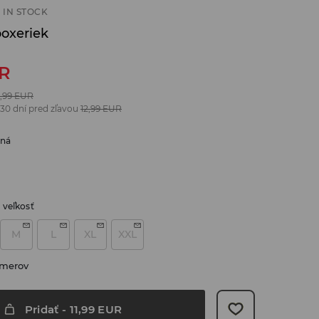
 IN STOCK
boxeriek
R
,99
EUR
 30 dní pred zľavou
12,99
EUR
bná
 veľkosť
M
L
XL
XXL
zmerov
Pridať
-
11,99
EUR