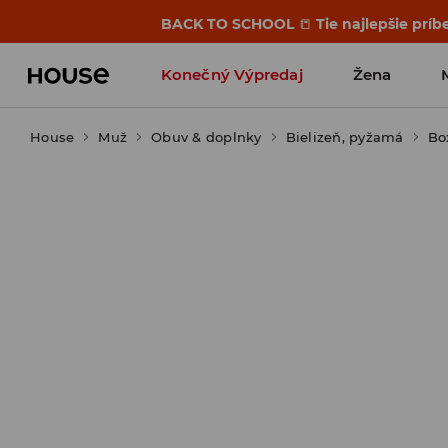
BACK TO SCHOOL
📒
Tie najlepšie príb
Konečný Výpredaj
Žena
House
Muž
Obuv & doplnky
Bielizeň, pyžamá
Bo