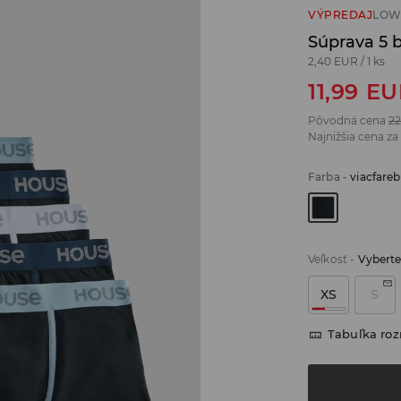
VÝPREDAJ
LOW
Súprava 5 
2,40 EUR
/
1 ks
11,99
EU
Pôvodná cena
22
Najnižšia cena za
Farba
-
viacfare
Veľkosť
-
Vyberte
XS
S
Tabuľka ro