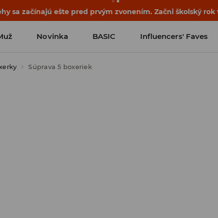
ehy sa začínajú ešte pred prvým zvonením. Začni školský rok
Muž
Novinka
BASIC
Influencers' Faves
xerky
Súprava 5 boxeriek