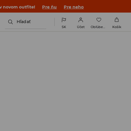
 v novom outfite!
Pre ňu
Pre neho
Hľadať
SK
Účet
Obľúbené
Košík