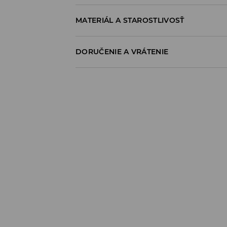
MATERIÁL A STAROSTLIVOSŤ
95% BAVLNA, 5% ELASTAN
DORUČENIE A VRÁTENIE
Zásada dodania
Osobný odber v predajni
ZADARMO
1-6 pracovné dni
SPS balíkovo (Online platba)
do 37 EUR - 2,99 EUR (vrátane DPH)
nad 37 EUR -
ZADARMO
1-6 pracovné dni
Packeta výdajné miesto (Online platba)
do 37 EUR - 3,49 EUR (vrátane DPH)
nad 37 EUR -
ZADARMO
1-6 pracovné dni
Doručenie kuriérom (Online platba)