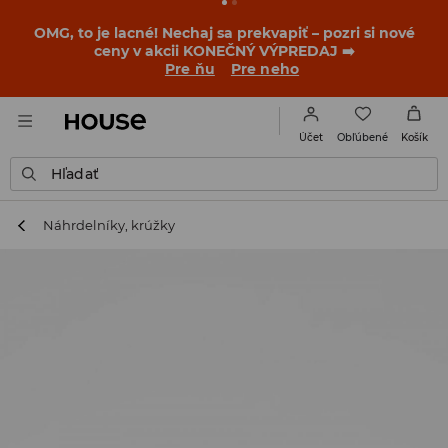
OMG, to je lacné! Nechaj sa prekvapiť – pozri si nové
ceny v akcii KONEČNÝ VÝPREDAJ ➡️
Pre ňu
Pre neho
Obľúbené
Účet
Košík
Hľadať
Náhrdelníky, krúžky