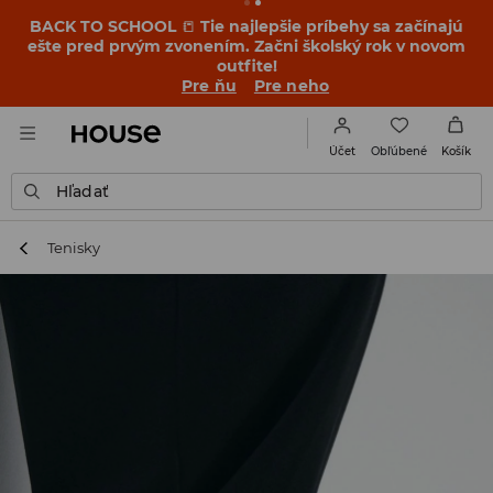
BACK TO SCHOOL
📒
Tie najlepšie príbehy sa začínajú
ešte pred prvým zvonením. Začni školský rok v novom
outfite!
Pre ňu
Pre neho
Obľúbené
Účet
Košík
Hľadať
Tenisky