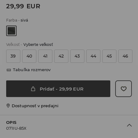
29,99
EUR
Farba
-
sivá
Veľkosť
-
Vyberte veľkosť
39
40
41
42
43
44
45
46
Tabuľka rozmerov
Pridať
-
29,99
EUR
Dostupnosť v predajni
OPIS
071IU-85X