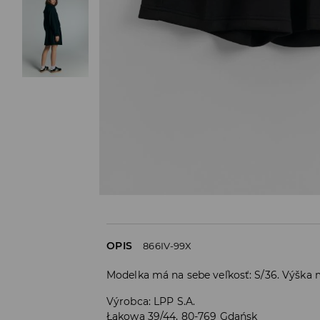
OPIS
866IV-99X
Modelka má na sebe veľkosť: S/36. Výška 
Výrobca
:
LPP S.A.
Łąkowa 39/44, 80-769 Gdańsk