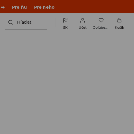
 ➡️
Pre ňu
Pre neho
Hľadať
SK
Účet
Obľúbené
Košík