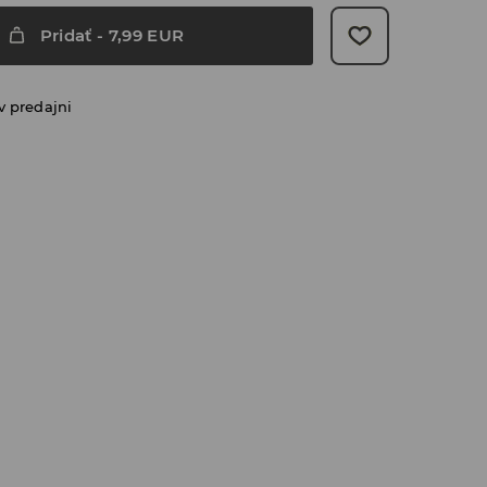
Pridať
-
7,99
EUR
v predajni