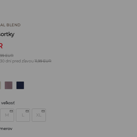
AL BLEND
ortky
R
,99
EUR
 30 dní pred zľavou
11,99
EUR
 veľkosť
M
L
XL
zmerov