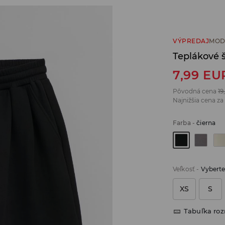
VÝPREDAJ
MOD
Teplákové š
7,99
EU
Pôvodná cena
19
Najnižšia cena za
Farba
-
čierna
Veľkosť
-
Vyberte
XS
S
Tabuľka ro