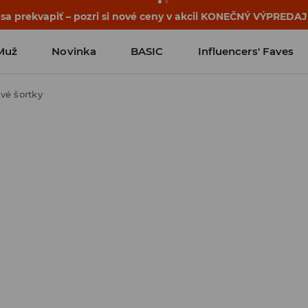
 sa prekvapiť – pozri si nové ceny v akcii KONEČNÝ VÝPREDAJ
Muž
Novinka
BASIC
Influencers' Faves
vé šortky