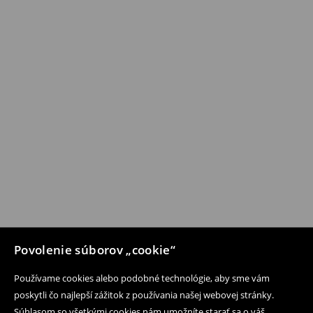
Povolenie súborov „cookie“
Používame cookies alebo podobné technológie, aby sme vám
poskytli čo najlepší zážitok z používania našej webovej stránky.
Súhlasom so všetkými cookies nám umožníte starať sa o váš