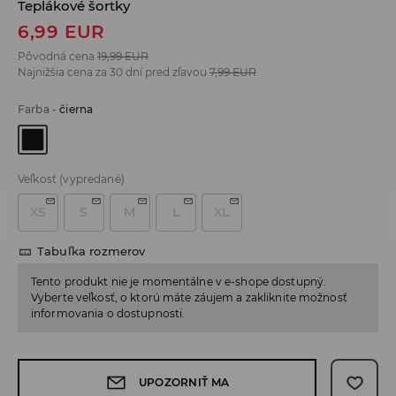
Teplákové šortky
6,99
EUR
Pôvodná cena
19,99
EUR
Najnižšia cena za 30 dní pred zľavou
7,99
EUR
Farba
-
čierna
Veľkosť
(vypredané)
XS
S
M
L
XL
Tabuľka rozmerov
Tento produkt nie je momentálne v e-shope dostupný.
Vyberte veľkosť, o ktorú máte záujem a zakliknite možnosť
informovania o dostupnosti.
UPOZORNIŤ MA