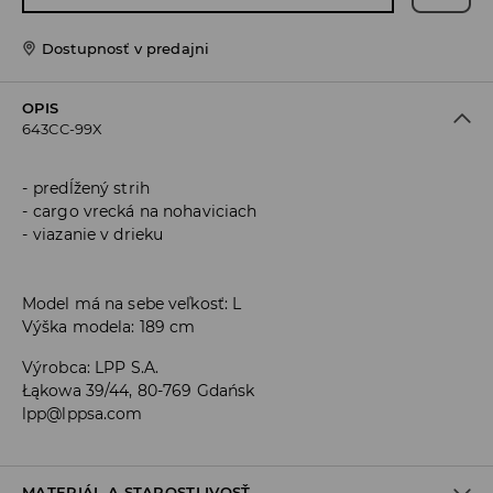
Dostupnosť v predajni
OPIS
643CC-99X
predĺžený strih
cargo vrecká na nohaviciach
viazanie v drieku
Model má na sebe veľkosť: L
Výška modela: 189 cm
Výrobca
:
LPP S.A.
Łąkowa 39/44, 80-769 Gdańsk
lpp@lppsa.com
MATERIÁL A STAROSTLIVOSŤ