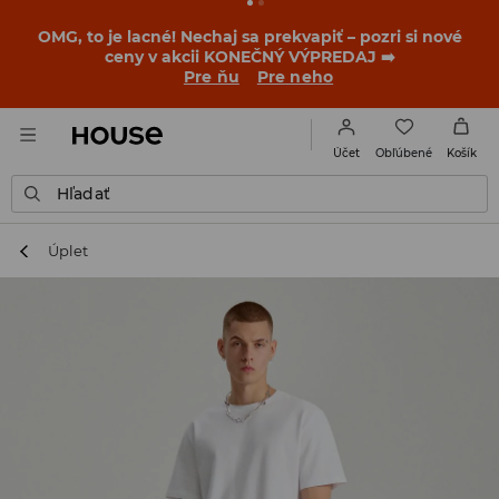
OMG, to je lacné! Nechaj sa prekvapiť – pozri si nové
ceny v akcii KONEČNÝ VÝPREDAJ ➡️
Pre ňu
Pre neho
Obľúbené
Účet
Košík
Hľadať
Úplet