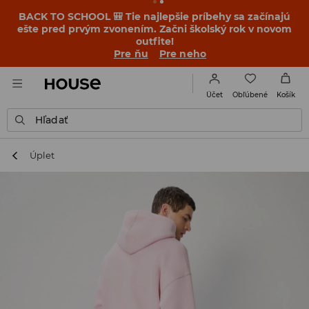
BACK TO SCHOOL 🎒 Tie najlepšie príbehy sa začínajú
ešte pred prvým zvonením. Začni školský rok v novom
outfite!
Pre ňu
Pre neho
Obľúbené
Účet
Košík
Hľadať
Úplet