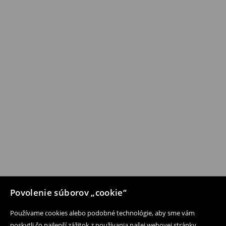
Povolenie súborov „cookie“
Používame cookies alebo podobné technológie, aby sme vám
poskytli čo najlepší zážitok z používania našej webovej stránky.