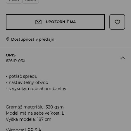
UPOZORNIŤ MA
Dostupnosť v predajni
OPIS
626IP-03X
potlač spredu
nastaviteľný obvod
s vysokým obsahom bavlny
Gramáž materiálu: 320 gsm
Model má na sebe veľkosť: L
Výška modela: 187 cm
Výrobca
:
LPP S.A.