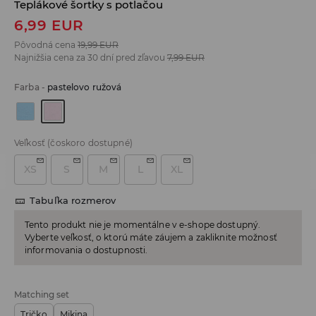
Teplákové šortky s potlačou
6,99
EUR
Pôvodná cena
19,99
EUR
Najnižšia cena za 30 dní pred zľavou
7,99
EUR
Farba
-
pastelovo ružová
Veľkosť
(čoskoro dostupné)
XS
S
M
L
XL
Tabuľka rozmerov
Tento produkt nie je momentálne v e-shope dostupný.
Vyberte veľkosť, o ktorú máte záujem a zakliknite možnosť
informovania o dostupnosti.
Matching set
Tričko
Mikina