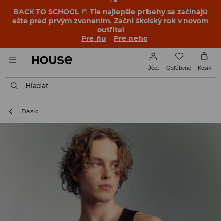
BACK TO SCHOOL
📒
Tie najlepšie príbehy sa začínajú
ešte pred prvým zvonením. Začni školský rok v novom
outfite!
Pre ňu
Pre neho
Obľúbené
Účet
Košík
Hľadať
Basic