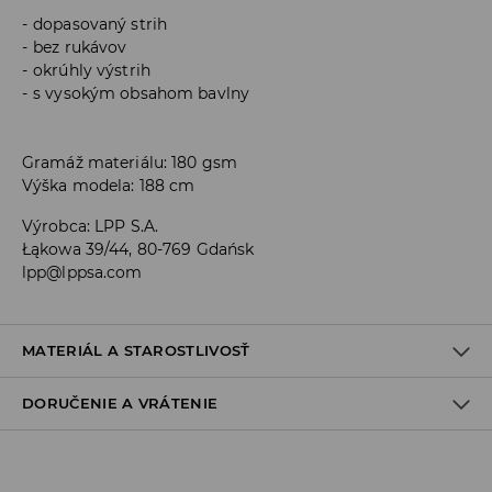
dopasovaný strih
bez rukávov
okrúhly výstrih
s vysokým obsahom bavlny
Gramáž materiálu: 180 gsm
Výška modela: 188 cm
Výrobca
:
LPP S.A.
Łąkowa 39/44, 80-769 Gdańsk
lpp@lppsa.com
MATERIÁL A STAROSTLIVOSŤ
DORUČENIE A VRÁTENIE
PRVÝ MATERIÁL
:
100% BAVLNA
VÝROBOK SA NESMIE BIELIŤ
Zásada dodania