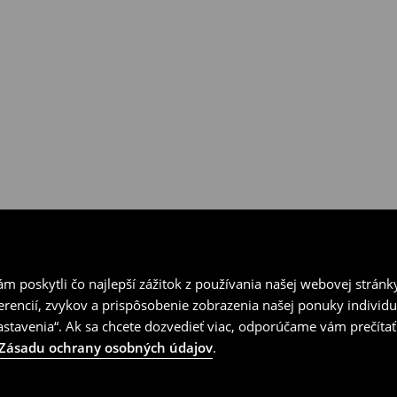
ní v kamenných predajniach
vrátenia.
 poskytli čo najlepší zážitok z používania našej webovej stránk
erencií, zvykov a prispôsobenie zobrazenia našej ponuky individu
tavenia“. Ak sa chcete dozvedieť viac, odporúčame vám prečítať
Zásadu ochrany osobných údajov
.