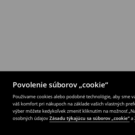
Produkty môžeš bezplatne vrátiť do 30 d
House alebo využitím ostatných spôsobov 
⟶
Pravidlá vrátenia
Povolenie súborov „cookie“
Používame cookies alebo podobné technológie, aby sme vám
váš komfort pri nákupoch na základe vašich vlastných pref
výber môžete kedykoľvek zmeniť kliknutím na možnosť „Nas
osobných údajov
Zásadu týkajúcu sa súborov „cookie“
a