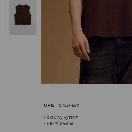
OPIS
075JT-88X
okrúhly výstrih
100 % bavlna