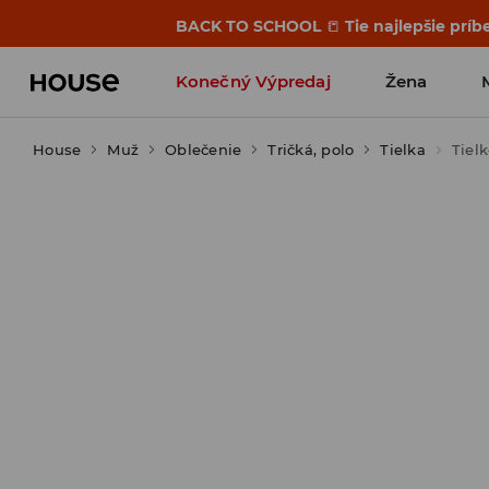
BACK TO SCHOOL
📒
Tie najlepšie príb
Konečný Výpredaj
Žena
House
Muž
Oblečenie
Tričká, polo
Tielka
Tiel