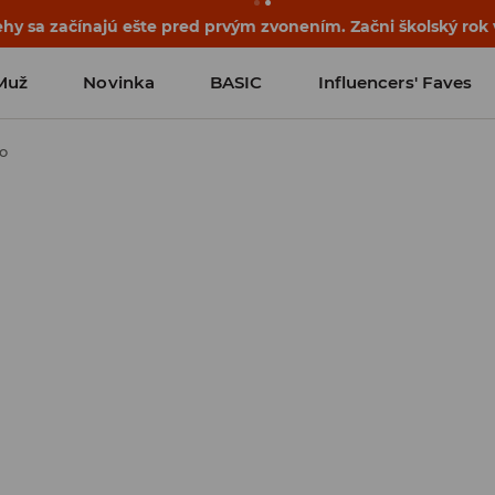
ehy sa začínajú ešte pred prvým zvonením. Začni školský rok
Muž
Novinka
BASIC
Influencers' Faves
ko