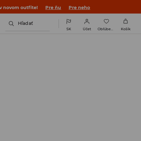
 v novom outfite!
Pre ňu
Pre neho
Hľadať
SK
Účet
Obľúbené
Košík