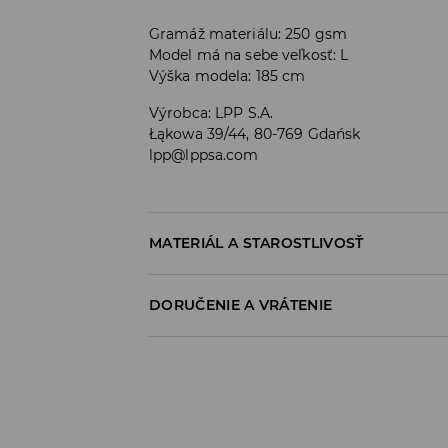
Gramáž materiálu: 250 gsm
Model má na sebe veľkosť: L
Výška modela: 185 cm
Výrobca
:
LPP S.A.
Łąkowa 39/44, 80-769 Gdańsk
lpp@lppsa.com
MATERIÁL A STAROSTLIVOSŤ
PRVÝ MATERIÁL
:
100% BAVLNA
DORUČENIE A VRÁTENIE
VÝROBOK SA NESMIE BIELIŤ
Zásada dodania
ŽEHLIŤ PRI MAX. 110°C - BEZ PARY
Osobný odber v predajni
ZADARMO
1-6 pracovné dni