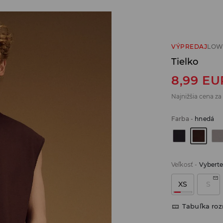
VÝPREDAJ
LOW
Tielko
8,99
EU
Najnižšia cena za
Farba
-
hnedá
Veľkosť
-
Vyberte
XS
S
Tabuľka ro