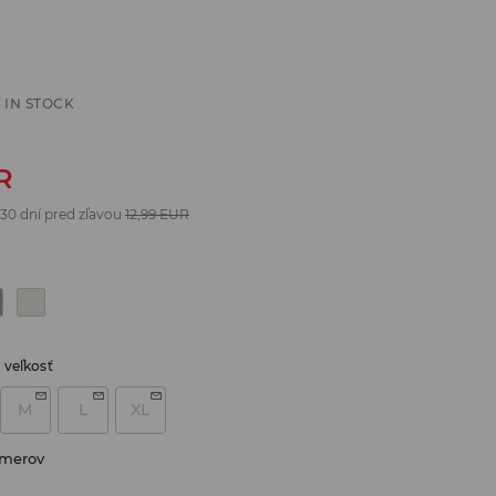
 IN STOCK
R
 30 dní pred zľavou
12,99
EUR
 veľkosť
M
L
XL
zmerov