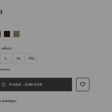
R
 veľkosť
L
XL
XXL
zmerov
Pridať
-
9,99
EUR
v predajni