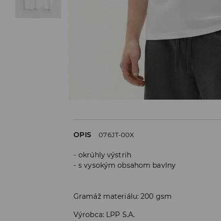
OPIS
076JT-00X
okrúhly výstrih
s vysokým obsahom bavlny
Gramáž materiálu: 200 gsm
Výrobca
:
LPP S.A.