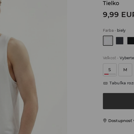
Tielko
9,99
EU
Farba
-
biely
Veľkosť
-
Vyberte
S
M
Tabuľka ro
Dostupnosť 