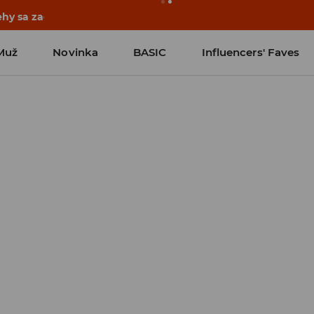
ehy sa začínajú ešte pred prvým zvonením. Začni školský rok
Muž
Novinka
BASIC
Influencers' Faves