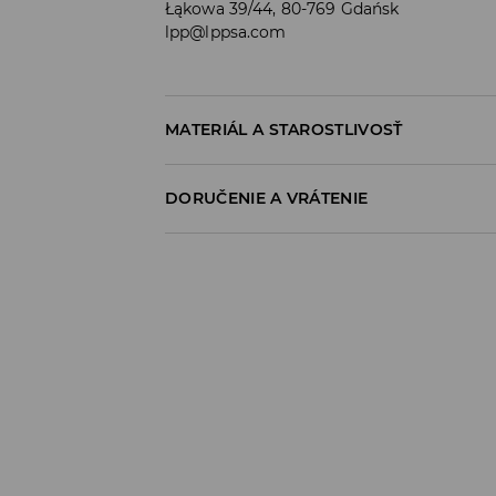
Łąkowa 39/44, 80-769 Gdańsk
lpp@lppsa.com
MATERIÁL A STAROSTLIVOSŤ
100% BAVLNA
DORUČENIE A VRÁTENIE
Zásada dodania
Osobný odber v predajni
ZADARMO
1-6 pracovné dni
SPS balíkovo (Online platba)
do 37 EUR - 2,99 EUR (vrátane DPH)
nad 37 EUR -
ZADARMO
1-6 pracovné dni
Packeta výdajné miesto (Online platba)
do 37 EUR - 3,49 EUR (vrátane DPH)