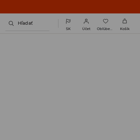
 v novom outfite!
Pre ňu
Pre neho
Hľadať
SK
Účet
Obľúbené
Košík