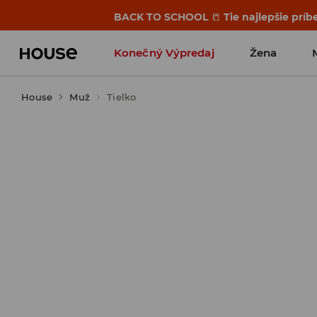
BACK TO SCHOOL
📒
Tie najlepšie príb
Konečný Výpredaj
Žena
House
Muž
Tielko