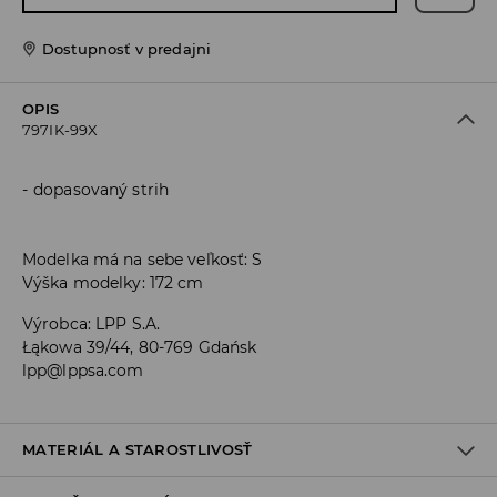
Dostupnosť v predajni
OPIS
797IK-99X
dopasovaný strih
Modelka má na sebe veľkosť: S
Výška modelky: 172 cm
Výrobca
:
LPP S.A.
Łąkowa 39/44, 80-769 Gdańsk
lpp@lppsa.com
MATERIÁL A STAROSTLIVOSŤ