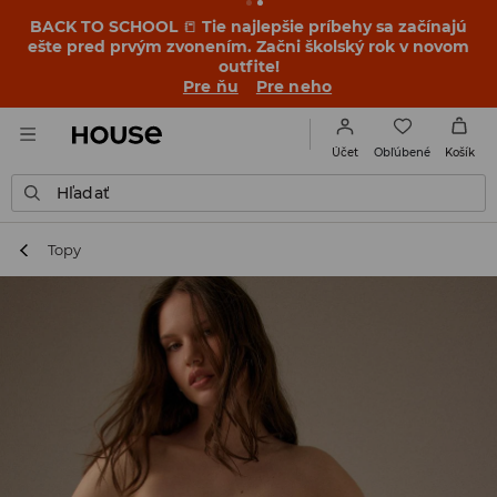
BACK TO SCHOOL
📒
Tie najlepšie príbehy sa začínajú
ešte pred prvým zvonením. Začni školský rok v novom
outfite!
Pre ňu
Pre neho
Obľúbené
Účet
Košík
Hľadať
Topy