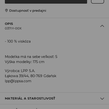
Dostupnosť v predajni
OPIS
037IY-00X
100 % viskóza
Modelka má na sebe veľkosť: S
Výška modelky: 175 cm
Výrobca
:
LPP S.A.
Łąkowa 39/44, 80-769 Gdańsk
lpp@lppsa.com
MATERIÁL A STAROSTLIVOSŤ