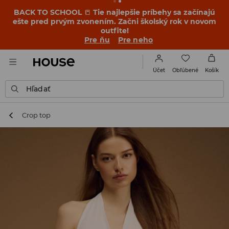
BACK TO SCHOOL
📒
Tie najlepšie príbehy sa začínajú
ešte pred prvým zvonením. Začni školský rok v novom
outfite!
Pre ňu
Pre neho
Obľúbené
Účet
Košík
Hľadať
Crop top