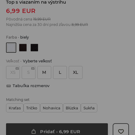
Top s viazaním na výstrihu
6,99
EUR
Pôvodná cena
19,99
EUR
Najnižšia cena za 30 dní pred zľavou
8,99
EUR
Farba
-
biely
Veľkosť
-
Vyberte veľkosť
XS
S
M
L
XL
Tabuľka rozmerov
Matching set
Kraťas
Tričko
Nohavica
Blúzka
Sukňa
Pridať
-
6,99
EUR